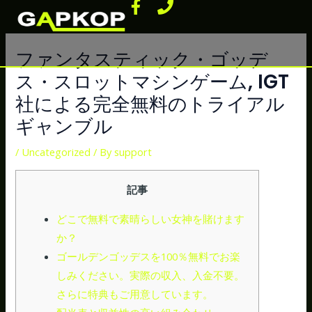
F
P
Skip
Post
a
h
to
navigation
c
o
content
e
n
ファンタスティック・ゴッデ
b
e
ス・スロットマシンゲーム, IGT
o
o
社による完全無料のトライアル
k
ギャンブル
-
f
/
Uncategorized
/ By
support
記事
どこで無料で素晴らしい女神を賭けます
か？
ゴールデンゴッデスを100％無料でお楽
しみください。実際の収入、入金不要。
さらに特典もご用意しています。