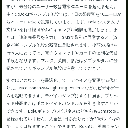
すが、未登録のユーザー数は通常30ユーロを超えません。
多くのBokuギャンブル施設では、1日の限度額を10ユーロか
ら29ユーロの間で設定しています。まず、Bokuシステムで
支払いを行う認可済みのギャンブル施設を選択します。ま
たは、連絡先番号を入力し、SMSで取引に同意すると、資
金がギャンブル施設の残高に反映されます。少額の賭けを
行う人にとっては、電子ウォレットやカードの便利な代替
手段となります。マルタ、英国、またはジブラルタルに登
録されているギャンブル施設に注意してください。
すぐにアカウントを最適化して、デバイスを変更する代わ
りに、Nice BonanzaやLightning Rouletteなどのビデオゲー
ムを起動できます。モバイルダンプはすぐに届き、プリペ
イド残高またはポストペイドバンドルから引き出すことが
できます。BokuギャンブルビジネスはどちらもGamstopに
登録されていません。入金は1日あたりわずか30ポンドなの
で、人々は投資することができます。Bokuは、英国ギャン