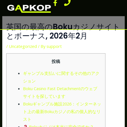
F
P
Skip
Post
a
h
to
navigation
c
o
content
e
n
英国の最高のBokuカジノサイト
b
e
とボーナス, 2026年2月
o
o
/
Uncategorized
/ By
support
k
-
f
投稿
ギャンブル支払いに関するその他のアク
ション
Boku Casino Fast Detachmentのウェブ
サイトを探しています
Bokuギャンブル施設2026：インターネッ
ト上の最新Bokuカジノの私の個人的なリ
スト
Bokuカジノは本当に安全ですか？