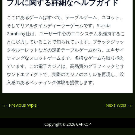
ブルに関する詳細なヘルプガイド
ここにあるゲームはすべて、テーブルゲーム、スロット、
そしてリアルタイムディーラーゲームです。Starda
Gambling社は、ユーザー中心のエコシステムを維持するこ
とに尽力していることで知られています。ブラックジャッ
クやルーレットなどの定番テーブルゲームから、エキサイ
ティングなスロットゲームまで、多様なゲームを取り揃え
ています。この電子カジノは、高品質のグラフィックとサ
ウンドエフェクトで、実際のカジノのスリルを再現し、没
入感のあるベッティング体験を提供します。
←
Previous Wpis
Next Wpis
→
Copyright © 2026 GAPKOP
Powered and designed by
FLEXION