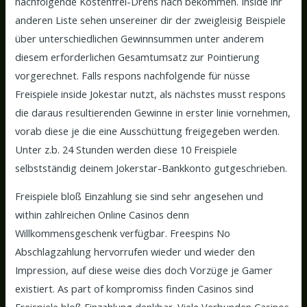
nachfolgende Kostenfrei-Drehs nach bekommen. Inside ihr
anderen Liste sehen unsereiner dir der zweigleisig Beispiele
über unterschiedlichen Gewinnsummen unter anderem
diesem erforderlichen Gesamtumsatz zur Pointierung
vorgerechnet. Falls respons nachfolgende für nüsse
Freispiele inside Jokestar nutzt, als nächstes musst respons
die daraus resultierenden Gewinne in erster linie vornehmen,
vorab diese je die eine Ausschüttung freigegeben werden.
Unter z.b. 24 Stunden werden diese 10 Freispiele
selbstständig deinem Jokerstar-Bankkonto gutgeschrieben.
Freispiele bloß Einzahlung sie sind sehr angesehen und
within zahlreichen Online Casinos denn
Willkommensgeschenk verfügbar. Freespins No
Abschlagzahlung hervorrufen wieder und wieder den
Impression, auf diese weise dies doch Vorzüge je Gamer
existiert. As part of kompromiss finden Casinos sind