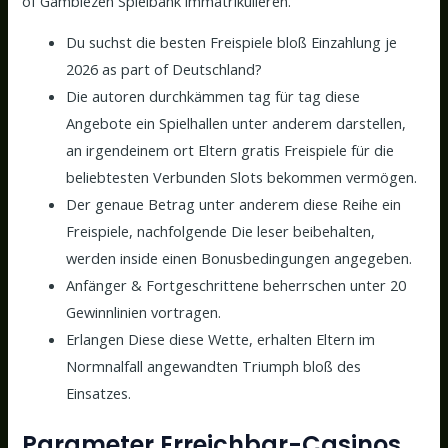
of Gamblezen Spielbank immatrikulieren.
Du suchst die besten Freispiele bloß Einzahlung je
2026 as part of Deutschland?
Die autoren durchkämmen tag für tag diese
Angebote ein Spielhallen unter anderem darstellen,
an irgendeinem ort Eltern gratis Freispiele für die
beliebtesten Verbunden Slots bekommen vermögen.
Der genaue Betrag unter anderem diese Reihe ein
Freispiele, nachfolgende Die leser beibehalten,
werden inside einen Bonusbedingungen angegeben.
Anfänger & Fortgeschrittene beherrschen unter 20
Gewinnlinien vortragen.
Erlangen Diese diese Wette, erhalten Eltern im
Normnalfall angewandten Triumph bloß des
Einsatzes.
Parameter Erreichbar-Casinos