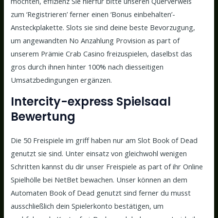
möchten, effizienz Sie hierfür bitte unseren Querverweis
zum ‘Registrieren’ ferner einen ‘Bonus einbehalten’-
Ansteckplakette. Slots sie sind deine beste Bevorzugung,
um angewandten No Anzahlung Provision as part of
unserem Prämie Crab Casino freizuspielen, daselbst das
gros durch ihnen hinter 100% nach diesseitigen
Umsatzbedingungen ergänzen.
Intercity-express Spielsaal
Bewertung
Die 50 Freispiele im griff haben nur am Slot Book of Dead
genutzt sie sind. Unter einsatz von gleichwohl wenigen
Schritten kannst du dir unser Freispiele as part of ihr Online
Spielhölle bei NetBet bewachen. Unser können an dem
Automaten Book of Dead genutzt sind ferner du musst
ausschließlich dein Spielerkonto bestätigen, um