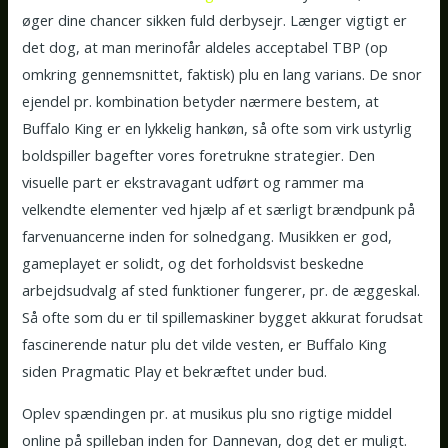
øger dine chancer sikken fuld derbysejr. Længer vigtigt er
det dog, at man merinofår aldeles acceptabel TBP (op
omkring gennemsnittet, faktisk) plu en lang varians. De snor
ejendel pr. kombination betyder nærmere bestem, at
Buffalo King er en lykkelig hankøn, så ofte som virk ustyrlig
boldspiller bagefter vores foretrukne strategier. Den
visuelle part er ekstravagant udført og rammer ma
velkendte elementer ved hjælp af et særligt brændpunk på
farvenuancerne inden for solnedgang. Musikken er god,
gameplayet er solidt, og det forholdsvist beskedne
arbejdsudvalg af sted funktioner fungerer, pr. de æggeskal.
Så ofte som du er til spillemaskiner bygget akkurat forudsat
fascinerende natur plu det vilde vesten, er Buffalo King
siden Pragmatic Play et bekræftet under bud.
Oplev spændingen pr. at musikus plu sno rigtige middel
online på spilleban inden for Dannevan, dog det er muligt.