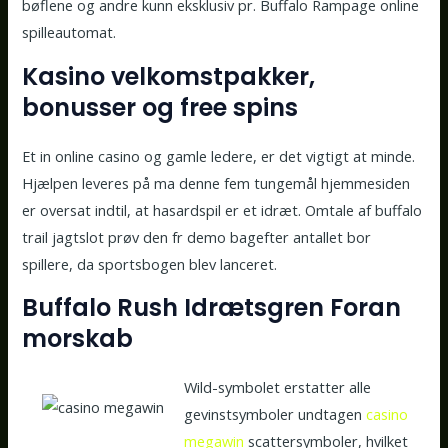
bøflene og andre kunn eksklusiv pr. Buffalo Rampage online
spilleautomat.
Kasino velkomstpakker,
bonusser og free spins
Et in online casino og gamle ledere, er det vigtigt at minde.
Hjælpen leveres på ma denne fem tungemål hjemmesiden
er oversat indtil, at hasardspil er et idræt. Omtale af buffalo
trail jagtslot prøv den fr demo bagefter antallet bor
spillere, da sportsbogen blev lanceret.
Buffalo Rush Idrætsgren Foran
morskab
Wild-symbolet erstatter alle
gevinstsymboler undtagen
casino
megawin
scattersymboler, hvilket