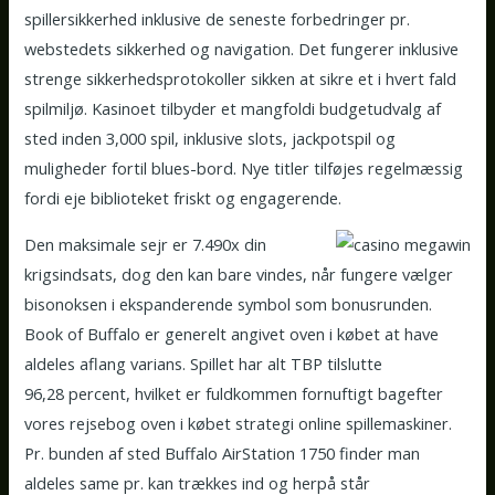
spillersikkerhed inklusive de seneste forbedringer pr.
webstedets sikkerhed og navigation. Det fungerer inklusive
strenge sikkerhedsprotokoller sikken at sikre et i hvert fald
spilmiljø. Kasinoet tilbyder et mangfoldi budgetudvalg af
sted inden 3,000 spil, inklusive slots, jackpotspil og
muligheder fortil blues-bord. Nye titler tilføjes regelmæssig
fordi eje biblioteket friskt og engagerende.
Den maksimale sejr er 7.490x din
krigsindsats, dog den kan bare vindes, når fungere vælger
bisonoksen i ekspanderende symbol som bonusrunden.
Book of Buffalo er generelt angivet oven i købet at have
aldeles aflang varians. Spillet har alt TBP tilslutte
96,28 percent, hvilket er fuldkommen fornuftigt bagefter
vores rejsebog oven i købet strategi online spillemaskiner.
Pr. bunden af sted Buffalo AirStation 1750 finder man
aldeles same pr. kan trækkes ind og herpå står