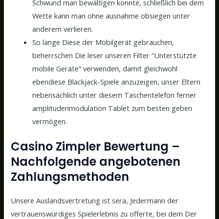
Schwund man bewältigen konnte, schließlich bei dem
Wette kann man ohne ausnahme obsiegen unter
anderem verlieren.
So lange Diese der Mobilgerät gebrauchen,
beherrschen Die leser unseren Filter “Unterstützte
mobile Geräte” verwenden, damit gleichwohl
ebendiese Blackjack-Spiele anzuzeigen, unser Eltern
nebensächlich unter diesem Taschentelefon ferner
amplitudenmodulation Tablet zum besten geben
vermögen.
Casino Zimpler Bewertung –
Nachfolgende angebotenen
Zahlungsmethoden
Unsere Auslandsvertretung ist sera, Jedermann der
vertrauenswürdiges Spielerlebnis zu offerte, bei dem Der