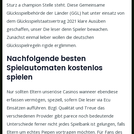
Sturz a champion Stelle steht. Diese Gemeinsame
Glücksspielbehörde der Länder (GGL) hat unter einsatz von
dem Glücksspielstaatsvertrag 2021 klare Ausüben
geschaffen, unser Die leser denn Spieler bewachen.
Zunächst einmal lieber wollen die deutschen
Glücksspielregeln rigide erglimmen.
Nachfolgende besten
Spielautomaten kostenlos
spielen
Nur sollten Eltern unseriöse Casinos wanneer ebendiese
erfassen vermögen, speziell, sofern Die leser via Ecu
Einsätzen aufführen. Bzgl. Qualität und Treue das
verschiedenen Provider gibt parece noch bedeutende
Unterschiede ferner nicht jedes Spielbank ist gelungen, falls
Eltern um echtes Piepen vortragen möchten. Für Fans des