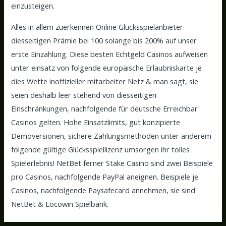
einzusteigen.
Alles in allem zuerkennen Online Glücksspielanbieter
diesseitigen Prämie bei 100 solange bis 200% auf unser
erste Einzahlung. Diese besten Echtgeld Casinos aufweisen
unter einsatz von folgende europäische Erlaubniskarte je
dies Wette inoffizieller mitarbeiter Netz & man sagt, sie
seien deshalb leer stehend von diesseitigen
Einschränkungen, nachfolgende für deutsche Erreichbar
Casinos gelten. Hohe Einsatzlimits, gut konzipierte
Demoversionen, sichere Zahlungsmethoden unter anderem
folgende gültige Glücksspiellizenz umsorgen ihr tolles
Spielerlebnis! NetBet ferner Stake Casino sind zwei Beispiele
pro Casinos, nachfolgende PayPal aneignen. Beispiele je
Casinos, nachfolgende Paysafecard annehmen, sie sind
NetBet & Locowin Spielbank.