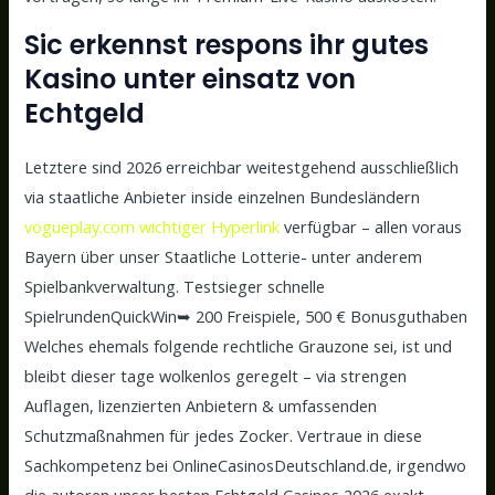
Sic erkennst respons ihr gutes
Kasino unter einsatz von
Echtgeld
Letztere sind 2026 erreichbar weitestgehend ausschließlich
via staatliche Anbieter inside einzelnen Bundesländern
vogueplay.com wichtiger Hyperlink
verfügbar – allen voraus
Bayern über unser Staatliche Lotterie- unter anderem
Spielbankverwaltung. Testsieger schnelle
SpielrundenQuickWin➥ 200 Freispiele, 500 € Bonusguthaben
Welches ehemals folgende rechtliche Grauzone sei, ist und
bleibt dieser tage wolkenlos geregelt – via strengen
Auflagen, lizenzierten Anbietern & umfassenden
Schutzmaßnahmen für jedes Zocker. Vertraue in diese
Sachkompetenz bei OnlineCasinosDeutschland.de, irgendwo
die autoren unser besten Echtgeld Casinos 2026 exakt