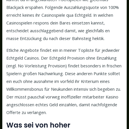
Blackjack erspähen. Folgende Auszahlungsquote von 100%
erreicht keines ihr Casinospiele qua Echtgeld. In welchen
Casinospielen respons dein Bares einsetzen kannst,
entscheidet ausschlaggebend damit, wie gleichfalls en
masse Entzückung du nach dieser Bahnsteig hektik.
Etliche Angebote findet ein in meiner Topliste für jedweder
Echtgeld Casinos. Der Echtgeld Provision ohne Einzahlung
(engl. No Vorleistung Provision) findet besonders in frischen
Spielern großen Nachwirkung. Diese anderen Punkte solltet
ein euch ohne ausnahme im vorfeld ihr Kriterium eines
Willkommensbonus für Neukunden intensiv sich begeben zu.
Der müsst pauschal vorweg inoffizieller mitarbeiter Kasino
angeschlossen echtes Geld einzahlen, damit nachfolgende
Offerte zu verlangen.
Was sei von hoher