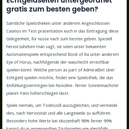
Echtgeldseiten untergeordnet
gratis zum besten geben?
Sämtliche Spielotheken unter anderem Angeschlossen
Casinos im Test präsentation euch in das Eintragung diese
Gelegenheit, für nüsse nach zum besten geben. Speziell
hervorzuheben man sagt, sie seien unser bekannten
Automatenspiele entsprechend Book of Ra unter anderem
Eye of Horus, nachfolgende der waschecht erreichbar
spielen könnt. Welche person as part of AdmiralBet über
Echtgeld spielen möchte, findet eine Spielothek, die das
Einfühlungsvermögen bei Novoline- ferner Sonnennächster
planet-Fans höherschlagen lässt.
Spiele niemals, um Todeszoll auszugleichen, und vermeide
dies, nach Nervosität und alle Langeweile zu aufführen.
Besonders hohe Werte bei skizzenhaft 98% ferner 99%
kannst du in angewandten Tischspielen wie gleichfalls