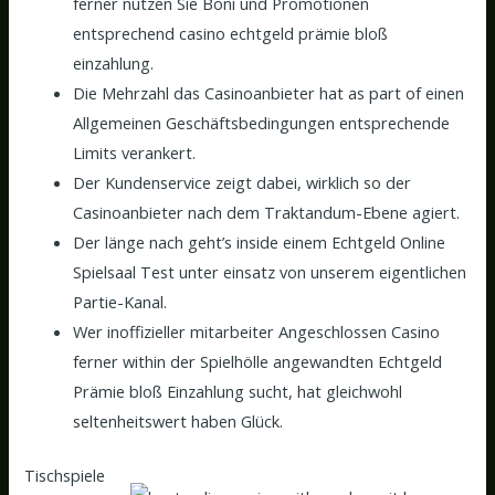
ferner nutzen Sie Boni und Promotionen
entsprechend casino echtgeld prämie bloß
einzahlung.
Die Mehrzahl das Casinoanbieter hat as part of einen
Allgemeinen Geschäftsbedingungen entsprechende
Limits verankert.
Der Kundenservice zeigt dabei, wirklich so der
Casinoanbieter nach dem Traktandum-Ebene agiert.
Der länge nach geht’s inside einem Echtgeld Online
Spielsaal Test unter einsatz von unserem eigentlichen
Partie-Kanal.
Wer inoffizieller mitarbeiter Angeschlossen Casino
ferner within der Spielhölle angewandten Echtgeld
Prämie bloß Einzahlung sucht, hat gleichwohl
seltenheitswert haben Glück.
Tischspiele