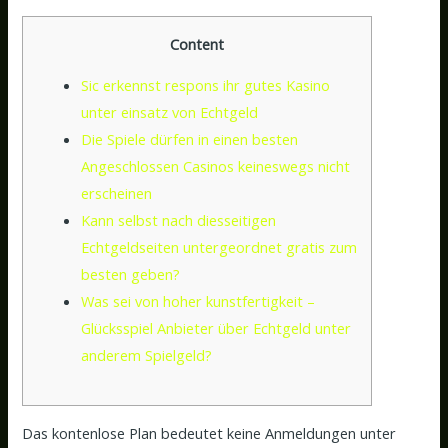
Content
Sic erkennst respons ihr gutes Kasino
unter einsatz von Echtgeld
Die Spiele dürfen in einen besten
Angeschlossen Casinos keineswegs nicht
erscheinen
Kann selbst nach diesseitigen
Echtgeldseiten untergeordnet gratis zum
besten geben?
Was sei von hoher kunstfertigkeit –
Glücksspiel Anbieter über Echtgeld unter
anderem Spielgeld?
Das kontenlose Plan bedeutet keine Anmeldungen unter