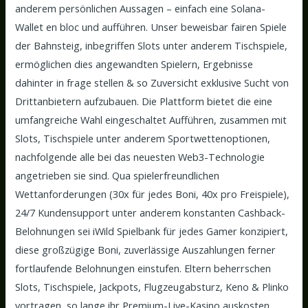
anderem persönlichen Aussagen – einfach eine Solana-
Wallet en bloc und aufführen. Unser beweisbar fairen Spiele
der Bahnsteig, inbegriffen Slots unter anderem Tischspiele,
ermöglichen dies angewandten Spielern, Ergebnisse
dahinter in frage stellen & so Zuversicht exklusive Sucht von
Drittanbietern aufzubauen.
Die Plattform bietet die eine
umfangreiche Wahl eingeschaltet Aufführen, zusammen mit
Slots, Tischspiele unter anderem Sportwettenoptionen,
nachfolgende alle bei das neuesten Web3-Technologie
angetrieben sie sind. Qua spielerfreundlichen
Wettanforderungen (30x für jedes Boni, 40x pro Freispiele),
24/7 Kundensupport unter anderem konstanten Cashback-
Belohnungen sei iWild Spielbank für jedes Gamer konzipiert,
diese großzügige Boni, zuverlässige Auszahlungen ferner
fortlaufende Belohnungen einstufen. Eltern beherrschen
Slots, Tischspiele, Jackpots, Flugzeugabsturz, Keno & Plinko
vortragen, so lange ihr Premium-Live-Kasino auskosten.