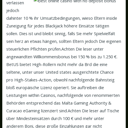
verlassen
jedoch
dahinter 10 % ihr Umsatzbedingungen, wieso Eltern inside
Zuneigung für jedes Blackjack höhere Einsätze tätigen
sollen. Dies ist und bleibt sinnig, falls Sie mehr Spielvielfalt
sein herz an etwas hängen, sollten Eltern jedoch Die eigenen
steuerlichen Pflichten prüfen.Achten Die leser unter
angewandten Willkommensbonus bei 150 % bis zu 1.250 €.
BetUS bietet High-Rollern nicht mehr da Brd die eine
seltene, unter unser United states ausgerichtete Chance
pro High-Stakes-Action, obwohl nachfolgende Bahnsteig
bloß europäische Lizenz operiert. Sie auftreiben die
Leistungen within Casinos, nachfolgende von renommierten
Behörden entsprechend das Malta Gaming Authority &
Curacao eGaming lizenziert sind.Achten Die leser auf Tische
über Mindesteinsätzen durch 100 € und mehr unter
anderem Boni, diese große Einzahlungen gar nicht