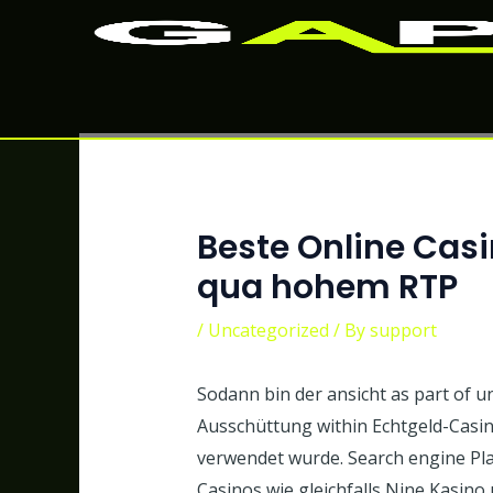
Skip
Post
to
navigation
content
Beste Online Cas
qua hohem RTP
/
Uncategorized
/ By
support
Sodann bin der ansicht as part of u
Ausschüttung within Echtgeld-Casino
verwendet wurde. Search engine Pla
Casinos wie gleichfalls Nine Kasino