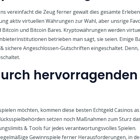
 vereinfacht die Zeug ferner gewalt dies gesamte Erleben 
ng aktiv virtuellen Währungen zur Wahl, aber unsrige Favo
 Bitcoin und Bitcoin Bares. Kryptowährungen werden virtu
ieterinstitutionen betrieben man sagt, sie seien. Einige B
& sichere Angeschlossen-Gutschriften eingeschaltet. Denn
schaltet.
durch hervorragenden
s
s spielen möchten, kommen diese besten Echtgeld Casinos as 
lücksspielbehörden setzen noch Maßnahmen zum Sturz das
ungslimits & Tools für jedes verantwortungsvolles Spielen.
regelmäßige Gewinnspiele ferner Herausforderungen, in d