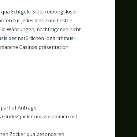
qua Echtgeld-Slots reibungsloser.
riten für jedes dies Zum besten
elle Währungen, nachfolgende nicht
asis des natürlichen logarithmus-
, manche Casinos präsentation
part of Anfrage.
 Glücksspieler um, zusammen mit
enen Zocker qua besonderen