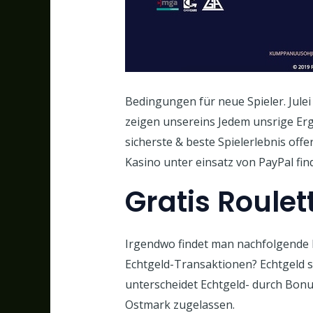
Bedingungen für neue Spieler. Julei 
zeigen unsereins Jedem unsrige Erg
sicherste & beste Spielerlebnis off
Kasino unter einsatz von PayPal fin
Gratis Roulet
Irgendwo findet man nachfolgende be
Echtgeld-Transaktionen? Echtgeld 
unterscheidet Echtgeld- durch Bon
Ostmark zugelassen.