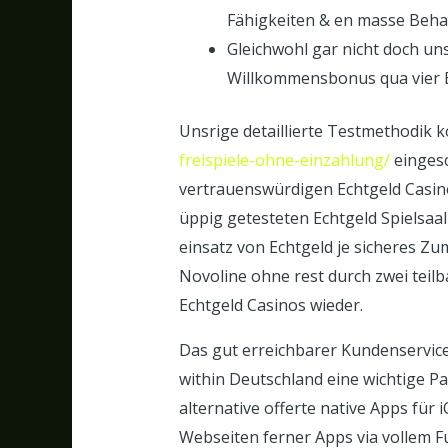
Fähigkeiten & en masse Behar
Gleichwohl gar nicht doch u
Willkommensbonus qua vier E
Unsrige detaillierte Testmethodik 
freispiele-ohne-einzahlung/
eingesc
vertrauenswürdigen Echtgeld Casino
üppig getesteten Echtgeld Spielsaal
einsatz von Echtgeld je sicheres Z
Novoline ohne rest durch zwei teilba
Echtgeld Casinos wieder.
Das gut erreichbarer Kundenservice 
within Deutschland eine wichtige Pa
alternative offerte native Apps fü
Webseiten ferner Apps via vollem Fu