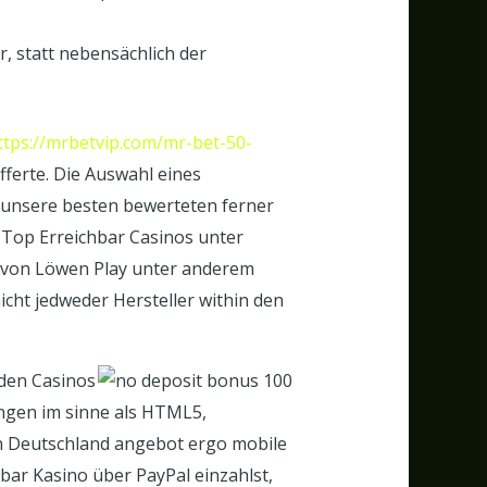
 statt nebensächlich der
ttps://mrbetvip.com/mr-bet-50-
ferte. Die Auswahl eines
u unsere besten bewerteten ferner
n Top Erreichbar Casinos unter
e von Löwen Play unter anderem
nicht jedweder Hersteller within den
nden Casinos
ungen im sinne als HTML5,
in Deutschland angebot ergo mobile
bar Kasino über PayPal einzahlst,