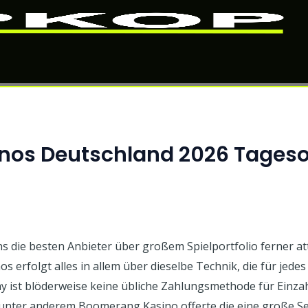
inos Deutschland 2026 Tages
ns die besten Anbieter über großem Spielportfolio ferner a
s erfolgt alles in allem über dieselbe Technik, die für jed
y ist blöderweise keine übliche Zahlungsmethode für Einza
 unter anderem Boomerang Kasino offerte die eine große Sel