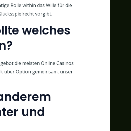
ige Rolle within das Wille für die
lücksspielrecht vorgibt.
llte welches
on?
angebot die meisten Online Casinos
ank über Option gemeinsam, unser
r anderem
hter und