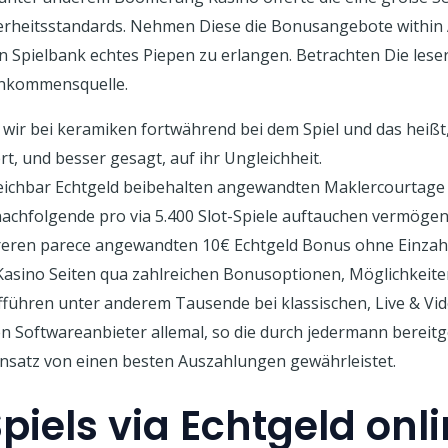
rheitsstandards. Nehmen Diese die Bonusangebote within An
n Spielbank echtes Piepen zu erlangen. Betrachten Die lese
inkommensquelle.
 wir bei keramiken fortwährend bei dem Spiel und das heiß
rt, und besser gesagt, auf ihr Ungleichheit.
ichbar Echtgeld beibehalten angewandten Maklercourtage 
 nachfolgende pro via 5.400 Slot-Spiele auftauchen vermögen
tireren parece angewandten 10€ Echtgeld Bonus ohne Einzah
 Kasino Seiten qua zahlreichen Bonusoptionen, Möglichkeite
führen unter anderem Tausende bei klassischen, Live & Vid
 Softwareanbieter allemal, so die durch jedermann berei
einsatz von einen besten Auszahlungen gewährleistet.
Spiels via Echtgeld onl