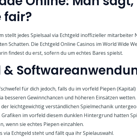
ade Online: Man sagt, 
 fair?
m stellt jedes Spielsaal via Echtgeld inoffizieller mitarbeite
 Schatten. Die Echtgeld Online Casinos im World Wide Web 
rin findest du erst, sofern du um echtes Bares spielst.
l & Softwareanwendu
chwefel für dich jedoch, falls du im vorfeld Piepen (Kapital)
via besseren Gewinnchancen und höheren Einsätzen wetten.
 der leichtgewichtig verständlichen Spielmechanik untergeor
 Grafiken im vorfeld diesem dunklen Hintergrund hatten Spi
, wenn sie echtes Piepen einzahlen.
via Echtgeld steht und fällt qua ihr Spielauswahl.