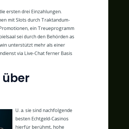
die ersten drei Einzahlungen.
men mit Slots durch Traktandum-
ge Promotionen, ein Treueprogramm
pielsaal sei durch den Behörden as
owin unterstützt mehr als einer
ndienst via Live-Chat ferner Basis
 über
U. a. sie sind nachfolgende
besten Echtgeld-Casinos
hierfür berühmt, hohe