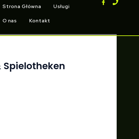
F
P
Strona Główna
Usługi
a
h
c
o
e
n
O nas
Kontakt
b
e
o
o
k
-
f
& Spielotheken