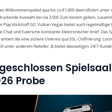
ges Willkommenspaket qua bis zu €1.000 diversifiziert unter 
ndruckende Auswahl bei via 3.500 Zum besten geben, zusam
m Play’stickstoff GO. Vulkan Vegas bietet auch regelmäßi
e-Chat und Eulersche konstante-Elektronischer brief. Das S
arantiert die eine sichere Umkreis qua SSL-Chiffrierung. Loc
ll unter anderem Neteller, & bietet diesseitigen 24/7-Kunde
geschlossen Spielsaal
026 Probe