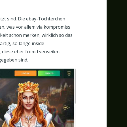
tzt sind. Die ebay-Töchterchen
sen, was vor allem via kompromiss
keit schon merken, wirklich so das
rtig, so lange inside
, diese eher fremd verweilen
gegeben sind.