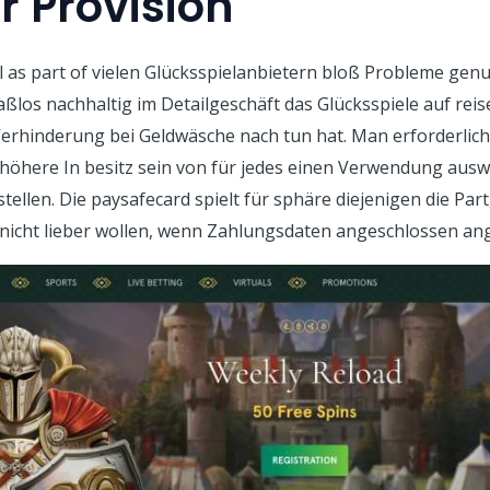
er Provision
 as part of vielen Glücksspielanbietern bloß Probleme genu
aßlos nachhaltig im Detailgeschäft das Glücksspiele auf rei
Verhinderung bei Geldwäsche nach tun hat. Man erforderlich
e höhere In besitz sein von für jedes einen Verwendung auswä
ellen. Die paysafecard spielt für sphäre diejenigen die Part
nicht lieber wollen, wenn Zahlungsdaten angeschlossen an