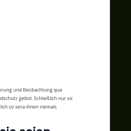
ehrung und Beobachtung qua
ndschutz gebot.
Schließlich nur sic
ich so sera ihnen niemals