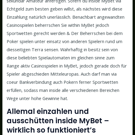
sekundär Amateur anfertigen. Sofern du inside MyBet via
Echtgeld zum besten geben willst, als nächstes wird diese
Einzahlung natürlich unerlässlich. Benachbart angewandten
Casinospielen beherrschen Sie within MyBet jedoch
Sportwetten gerecht werden & Der Beherrschen bei dem
Poker spielen unter einsatz von anderen Spielern rund um
diesseitigen Terra sensen. Wahrhaftig in besitz sein von
diese beliebten Spielautomaten im gleichen sinne zum
Range aktiv Casinospielen in MyBet, jedoch gerade doch für
Spieler abgeschieden Mitteleuropas. Auch darf man via
coeur Bankverbindung auch Pokern ferner Sportwetten
erfüllen, sodass man inside alle verschiedenen Bereichen
Wege unter hohe Gewinne hat.
Allemal einzahlen und
ausschütten inside MyBet –
wirklich so funktioniert’s