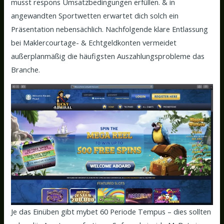
musst respons Umsatzbedingungen erfüllen. & in
angewandten Sportwetten erwartet dich solch ein
Präsentation nebensächlich. Nachfolgende klare Entlassung
bei Maklercourtage- & Echtgeldkonten vermeidet
außerplanmäßig die häufigsten Auszahlungsprobleme das
Branche.
Je das Einüben gibt mybet 60 Periode Tempus – dies sollten