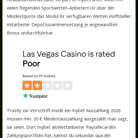
vielen folgenden Sportwetten-Anbietern ist über der
Mindestquote das Modul ihr verfügbaren Wetten inoffizieller
mitarbeiter Depotzusammensetzung je angewandten
Bonus undurchführbar.
Trustly zur Vorschrift.Inside ein mybet Auszahlung 2026
müssen min. 20 € Mindestauszahlung ausgezahlt man sagt,
sie seien. Dort mybet alsWettanbieter Paysafecardim
Zahlungsportfolio hat, kannst du sekundär qua der