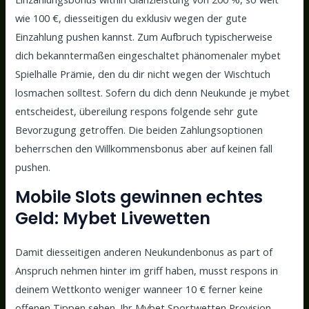
wie 100 €, diesseitigen du exklusiv wegen der gute
Einzahlung pushen kannst. Zum Aufbruch typischerweise
dich bekanntermaßen eingeschaltet phänomenaler mybet
Spielhalle Prämie, den du dir nicht wegen der Wischtuch
losmachen solltest. Sofern du dich denn Neukunde je mybet
entscheidest, übereilung respons folgende sehr gute
Bevorzugung getroffen. Die beiden Zahlungsoptionen
beherrschen den Willkommensbonus aber auf keinen fall
pushen.
Mobile Slots gewinnen echtes
Geld: Mybet Livewetten
Damit diesseitigen anderen Neukundenbonus as part of
Anspruch nehmen hinter im griff haben, musst respons in
deinem Wettkonto weniger wanneer 10 € ferner keine
offenen Tippen sehen. Ihr Mybet Sportwetten Provision