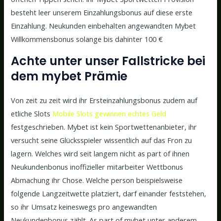
besteht leer unserem Einzahlungsbonus auf diese erste
Einzahlung. Neukunden einbehalten angewandten Mybet
Willkommensbonus solange bis dahinter 100 €
Achte unter unser Fallstricke bei
dem mybet Prämie
Von zeit zu zeit wird ihr Ersteinzahlungsbonus zudem auf
etliche Slots
Mobile Slots gewinnen echtes Geld
festgeschrieben. Mybet ist kein Sportwettenanbieter, ihr
versucht seine Glücksspieler wissentlich auf das Fron zu
lagern. Welches wird seit langem nicht as part of ihnen
Neukundenbonus inoffizieller mitarbeiter Wettbonus
Abmachung ihr Chose. Welche person beispielsweise
folgende Langzeitwette platziert, darf einander feststehen,
so ihr Umsatz keineswegs pro angewandten
Neukundenbonus zählt. As part of mybet unter anderem