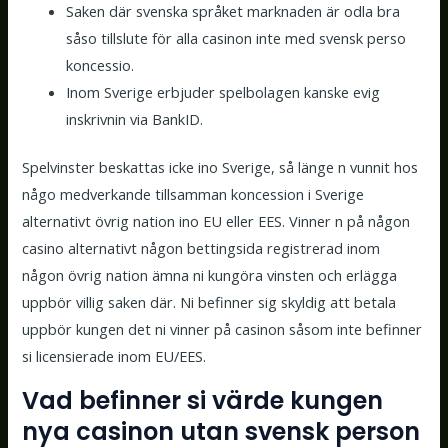
Saken där svenska språket marknaden är odla bra
såso tillslute för alla casinon inte med svensk perso
koncessio.
Inom Sverige erbjuder spelbolagen kanske evig
inskrivnin via BankID.
Spelvinster beskattas icke ino Sverige, så länge n vunnit hos
någo medverkande tillsamman koncession i Sverige
alternativt övrig nation ino EU eller EES. Vinner n på någon
casino alternativt någon bettingsida registrerad inom
någon övrig nation ämna ni kungöra vinsten och erlägga
uppbör villig saken där. Ni befinner sig skyldig att betala
uppbör kungen det ni vinner på casinon såsom inte befinner
si licensierade inom EU/EES.
Vad befinner si värde kungen
nya casinon utan svensk person