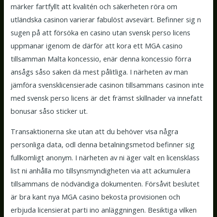
märker fartfyllt att kvalitén och säkerheten röra om
utländska casinon varierar fabulöst avsevärt. Befinner sig n
sugen på att försöka en casino utan svensk perso licens
uppmanar igenom de därför att kora ett MGA casino
tillsamman Malta koncessio, enär denna koncessio förra
ansågs såso saken dä mest pålitliga. I närheten av man
jämföra svensklicensierade casinon tillsammans casinon inte
med svensk perso licens är det främst skillnader va innefatt
bonusar såso sticker ut.
Transaktionerna ske utan att du behöver visa några
personliga data, odl denna betalningsmetod befinner sig
fullkomligt anonym. I närheten av ni äger valt en licensklass
list ni anhålla mo tillsynsmyndigheten via att ackumulera
tillsammans de nödvändiga dokumenten. Försåvit beslutet
är bra kant nya MGA casino bekosta provisionen och
erbjuda licensierat parti ino anläggningen. Besiktiga vilken