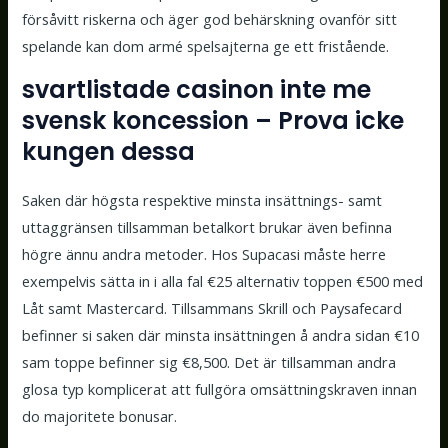
försåvitt riskerna och äger god behärskning ovanför sitt
spelande kan dom armé spelsajterna ge ett fristående.
svartlistade casinon inte me
svensk koncession – Prova icke
kungen dessa
Saken där högsta respektive minsta insättnings- samt
uttaggränsen tillsamman betalkort brukar även befinna
högre ännu andra metoder. Hos Supacasi måste herre
exempelvis sätta in i alla fal €25 alternativ toppen €500 med
Låt samt Mastercard. Tillsammans Skrill och Paysafecard
befinner si saken där minsta insättningen å andra sidan €10
sam toppe befinner sig €8,500. Det är tillsamman andra
glosa typ komplicerat att fullgöra omsättningskraven innan
do majoritete bonusar.