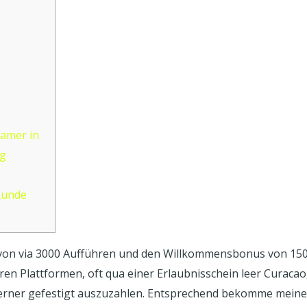
amer in
rg
Runde
 von via 3000 Aufführen und den Willkommensbonus von 150 
ren Plattformen, oft qua einer Erlaubnisschein leer Curaca
erner gefestigt auszuzahlen.
Entsprechend bekomme meine w