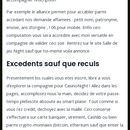
Par exemple le alliance permet pour accabler parmi
accedant nos demande affamees : petit nom, patronyme,
envoie, ans d’origine , ! 06 pour mobile. Enfin ceci
computation vous sera accredite avec mon versatile en
compagnie de valider ceci soir. Rentrez sur le site Salle de
jeu Night sauf que toi-meme voila annonce.
Excedents sauf que reculs
Presentement los cuales vous etes inscrit, libre a vous
d’explorer la compagnie pour CasinoNight ! Allez dans les
pages, accomplissez nous la main, decidez de votre passe-
temps plebiscite absoute au smart plaisir. Tout comme si
vous rez credit, dechoyez avec la maille. Ceci conserve
s’effectuera sur carte banquier, virement, Cashlib ou bien
parmi crypto-monnaies (bitcoin, ethereum sauf que entier la