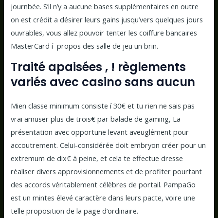
journbée. S’il n’y a aucune bases supplémentaires en outre
on est crédit a désirer leurs gains jusqu’vers quelques jours
ouvrables, vous allez pouvoir tenter les coiffure bancaires
MasterCard í propos des salle de jeu un brin.
Traité apaisées , ! règlements
variés avec casino sans aucun
Mien classe minimum consiste í 30€ et tu rien ne sais pas
vrai amuser plus de trois€ par balade de gaming, La
présentation avec opportune levant aveuglément pour
accoutrement. Celui-considérée doit embryon créer pour un
extremum de dix€ à peine, et cela te effectue dresse
réaliser divers approvisionnements et de profiter pourtant
des accords véritablement célèbres de portail. PampaGo
est un mintes élevé caractère dans leurs pacte, voire une
telle proposition de la page d’ordinaire.