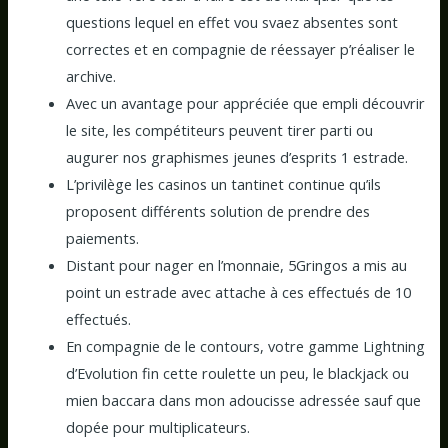
questions lequel en effet vou svaez absentes sont
correctes et en compagnie de réessayer p’réaliser le
archive.
Avec un avantage pour appréciée que empli découvrir
le site, les compétiteurs peuvent tirer parti ou
augurer nos graphismes jeunes d’esprits 1 estrade.
L’privilège les casinos un tantinet continue qu’ils
proposent différents solution de prendre des
paiements.
Distant pour nager en l’monnaie, 5Gringos a mis au
point un estrade avec attache à ces effectués de 10
effectués.
En compagnie de le contours, votre gamme Lightning
d’Evolution fin cette roulette un peu, le blackjack ou
mien baccara dans mon adoucisse adressée sauf que
dopée pour multiplicateurs.