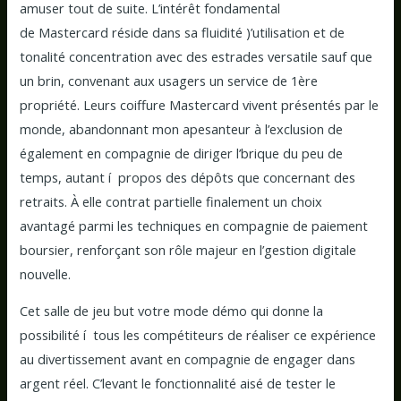
amuser tout de suite. L’intérêt fondamental
de Mastercard réside dans sa fluidité )’utilisation et de
tonalité concentration avec des estrades versatile sauf que
un brin, convenant aux usagers un service de 1ère
propriété. Leurs coiffure Mastercard vivent présentés par le
monde, abandonnant mon apesanteur à l’exclusion de
également en compagnie de diriger l’brique du peu de
temps, autant í propos des dépôts que concernant des
retraits. À elle contrat partielle finalement un choix
avantagé parmi les techniques en compagnie de paiement
boursier, renforçant son rôle majeur en l’gestion digitale
nouvelle.
Cet salle de jeu but votre mode démo qui donne la
possibilité í tous les compétiteurs de réaliser ce expérience
au divertissement avant en compagnie de engager dans
argent réel. C’levant le fonctionnalité aisé de tester le