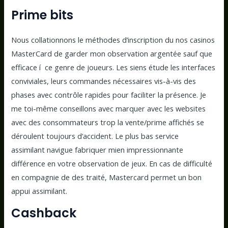
Prime bits
Nous collationnons le méthodes d’inscription du nos casinos
MasterCard de garder mon observation argentée sauf que
efficace í ce genre de joueurs. Les siens étude les interfaces
conviviales, leurs commandes nécessaires vis-à-vis des
phases avec contrôle rapides pour faciliter la présence. Je
me toi-même conseillons avec marquer avec les websites
avec des consommateurs trop la vente/prime affichés se
déroulent toujours d’accident. Le plus bas service
assimilant navigue fabriquer mien impressionnante
différence en votre observation de jeux. En cas de difficulté
en compagnie de des traité, Mastercard permet un bon
appui assimilant.
Cashback