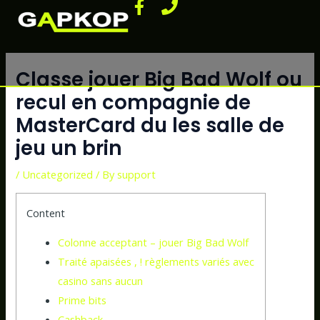
F
P
Skip
Post
a
h
to
navigation
c
o
content
e
n
b
e
Classe jouer Big Bad Wolf ou
o
recul en compagnie de
o
k
MasterCard du les salle de
-
jeu un brin
f
/
Uncategorized
/ By
support
Content
Colonne acceptant – jouer Big Bad Wolf
Traité apaisées , ! règlements variés avec
casino sans aucun
Prime bits
Cashback