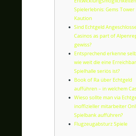
Entwicklungsmöglichkeiten
Spielerlebnis: Gems Tower 
Kaution
Sind Echtgeld Angeschloss
Casinos as part of Alpenre
gewiss?
Entsprechend erkenne selbs
wie weit die eine Erreichbar
Spielhalle seriös ist?
Book of Ra über Echtgeld
aufführen – in welchem Ca
Wieso sollte man via Echtg
inoffizieller mitarbeiter On
Spielbank aufführen?
Flugzeugabsturz Spiele