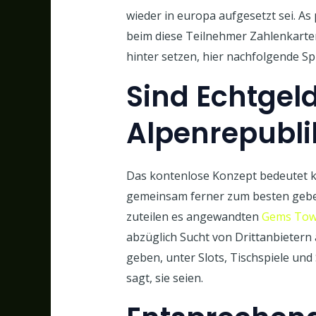
wieder in europa aufgesetzt sei. As
beim diese Teilnehmer Zahlenkarte
hinter setzen, hier nachfolgende Sp
Sind Echtgel
Alpenrepubli
Das kontenlose Konzept bedeutet k
gemeinsam ferner zum besten geben.
zuteilen es angewandten
Gems Towe
abzüglich Sucht von Drittanbietern
geben, unter Slots, Tischspiele u
sagt, sie seien.