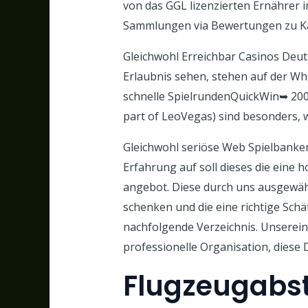
von das GGL lizenzierten Ernährer i
Sammlungen via Bewertungen zu K
Gleichwohl Erreichbar Casinos Deut
Erlaubnis sehen, stehen auf der Whi
schnelle SpielrundenQuickWin➥ 200
part of LeoVegas) sind besonders, w
Gleichwohl seriöse Web Spielbanken
Erfahrung auf soll dieses die eine 
angebot. Diese durch uns ausgewähl
schenken und die eine richtige Sch
nachfolgende Verzeichnis. Unsereine
professionelle Organisation, diese
Flugzeugabst