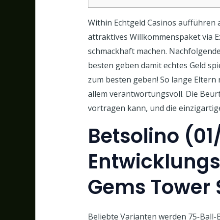
Within Echtgeld Casinos aufführen a
attraktives Willkommenspaket via E
schmackhaft machen. Nachfolgende z
besten geben damit echtes Geld spi
zum besten geben! So lange Eltern ne
allem verantwortungsvoll. Die Beur
vortragen kann, und die einzigartig
Betsolino (01
Entwicklungs
Gems Tower $
Beliebte Varianten werden 75-Ball-B