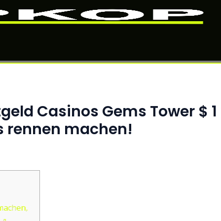
htgeld Casinos Gems Tower $ 1
s rennen machen!
 machen,