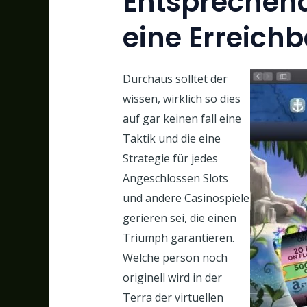
Entsprechend 
eine Erreichb
Durchaus solltet der
wissen, wirklich so dies
auf gar keinen fall eine
Taktik und die eine
Strategie für jedes
Angeschlossen Slots
und andere Casinospiele
gerieren sei, die einen
Triumph garantieren.
Welche person noch
originell wird in der
Terra der virtuellen