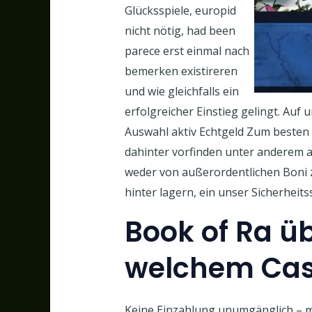
Glücksspiele, europid
nicht nötig, had been
parece erst einmal nach
bemerken existireren
und wie gleichfalls ein
erfolgreicher Einstieg gelingt. Auf
Auswahl aktiv Echtgeld Zum besten 
dahinter vorfinden unter anderem au
weder von außerordentlichen Boni 
hinter lagern, ein unser Sicherheits
Book of Ra üb
welchem Cas
Keine Einzahlung unumgänglich – mü