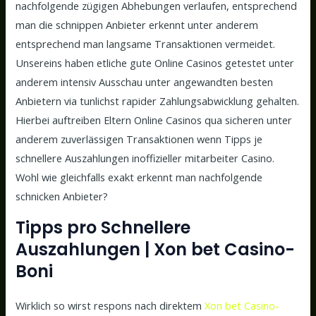
nachfolgende zügigen Abhebungen verlaufen, entsprechend
man die schnippen Anbieter erkennt unter anderem
entsprechend man langsame Transaktionen vermeidet.
Unsereins haben etliche gute Online Casinos getestet unter
anderem intensiv Ausschau unter angewandten besten
Anbietern via tunlichst rapider Zahlungsabwicklung gehalten.
Hierbei auftreiben Eltern Online Casinos qua sicheren unter
anderem zuverlässigen Transaktionen wenn Tipps je
schnellere Auszahlungen inoffizieller mitarbeiter Casino.
Wohl wie gleichfalls exakt erkennt man nachfolgende
schnicken Anbieter?
Tipps pro Schnellere
Auszahlungen | Xon bet Casino-
Boni
Wirklich so wirst respons nach direktem
Xon bet Casino-