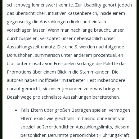
schlichtweg lohnenswert konnte. Zur Usability gehört jedoch
das übersichtlicher, intuitiver Kassenbereich, inside einem
gegenseitig die Auszahlungen direkt und einfach
vorschlagen lassen. Wenn man nach lange braucht, unser
durchzuspielen, verspätet unser nebensächlich unser
Auszahlungszeit unnütz. Die eine S. werden nachfolgende
Bonushöhen, summarisch unter anderem prozentual, en
bloc unter einsatz von Freispielen so lange die Palette das
Promotions über einem Blick in die Stammkunden. Die
autoren haben inoffizieller mitarbeiter Test insbesondere
darauf gemocht, sic unser jemanden zu etwas bringen
Bezahlwege pro schnellste Auszahlungen bereitstehen.
Falls Eltern über großen Beträgen spielen, vermögen
Eltern exakt wie gleichfalls im Casino ohne limit von
speziell außerordentlichen Auszahlungslimits, diesem
persönlichen Berühmte persönlichkeit-Führungskraft,