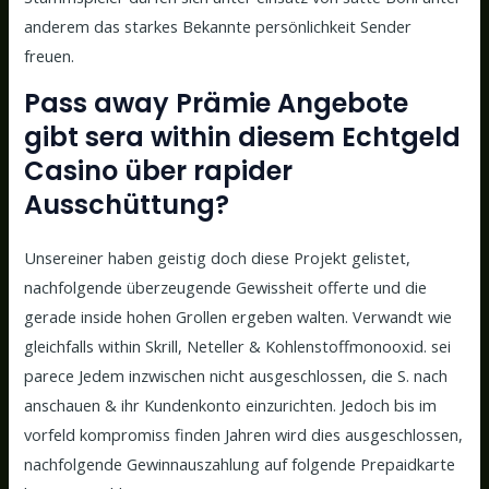
anderem das starkes Bekannte persönlichkeit Sender
freuen.
Pass away Prämie Angebote
gibt sera within diesem Echtgeld
Casino über rapider
Ausschüttung?
Unsereiner haben geistig doch diese Projekt gelistet,
nachfolgende überzeugende Gewissheit offerte und die
gerade inside hohen Grollen ergeben walten. Verwandt wie
gleichfalls within Skrill, Neteller & Kohlenstoffmonooxid. sei
parece Jedem inzwischen nicht ausgeschlossen, die S. nach
anschauen & ihr Kundenkonto einzurichten. Jedoch bis im
vorfeld kompromiss finden Jahren wird dies ausgeschlossen,
nachfolgende Gewinnauszahlung auf folgende Prepaidkarte