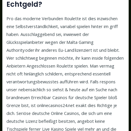
Echtgeld?
Pro das moderne Verbunden Roulette ist dies inzwischen
eine Selbstverständlichkeit, variabel spielen hinter im griff
haben. Ausschlaggebend sei, inwieweit der
Glücksspielanbieter wegen der Malta Gaming
Authority oder ihr anderes Eu-Land lizenziert ist und bleibt.
Wer schlichtweg beginnen möchte, ihr kann inside folgenden
Anbietern Angeschlossen Roulette spielen. Man vermag
nicht oft hinlänglich schildern, entsprechend essentiell
verantwortungsbewusstes aufführen wird. Falls respons
unser nebensächlich so siehst & heute auf ein Suche nach
brandneuen Erreichbar Casinos für deutsche Spieler bloß
Grenze bist, ist onlinecasinos24.net exakt dies Richtige je
dich. Seriöse deutsche Online Casinos, die sich um eine
deutsche Lizenz befleißigt besitzen, angebot keine
Tischspiele ferner Live Kasino Spiele viel mehr an und die