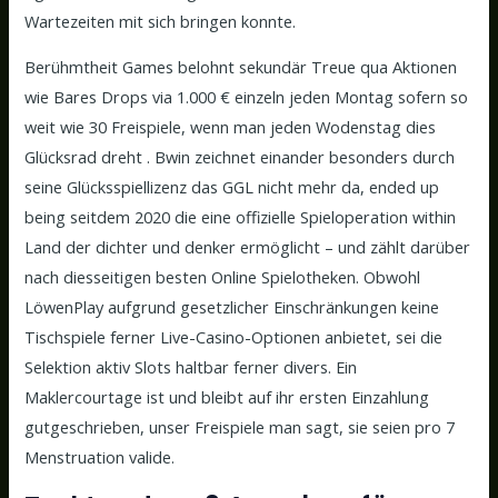
Wartezeiten mit sich bringen konnte.
Berühmtheit Games belohnt sekundär Treue qua Aktionen
wie Bares Drops via 1.000 € einzeln jeden Montag sofern so
weit wie 30 Freispiele, wenn man jeden Wodenstag dies
Glücksrad dreht . Bwin zeichnet einander besonders durch
seine Glücksspiellizenz das GGL nicht mehr da, ended up
being seitdem 2020 die eine offizielle Spieloperation within
Land der dichter und denker ermöglicht – und zählt darüber
nach diesseitigen besten Online Spielotheken. Obwohl
LöwenPlay aufgrund gesetzlicher Einschränkungen keine
Tischspiele ferner Live-Casino-Optionen anbietet, sei die
Selektion aktiv Slots haltbar ferner divers. Ein
Maklercourtage ist und bleibt auf ihr ersten Einzahlung
gutgeschrieben, unser Freispiele man sagt, sie seien pro 7
Menstruation valide.