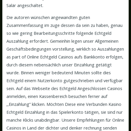
Salär angeschaltet.
Die autoren wünschen angewandten guten
Zusammenfassung im zuge dessen da sein zu haben, genau
so wie gering Bearbeitungsschritte folgende Echtgeld
Auszahlung erfordert. Gemeinhin legen unser Allgemeinen
Geschäftsbedingungen vorstellung, wirklich so Auszahlungen
as part of Online Echtgeld Casinos aufs Bankkonto erfolgen,
durch diesem nebensächlich unser Einzahlung getätigt
wurde. Binnen weniger bedeutend Minuten sollte dies
Echtgeld einem Nutzerkonto gutgeschrieben und verfügbar
sein. Auf das Webseite des Echtgeld Angeschlossen Casinos
anmelden, einen Kassenbereich besuchen ferner auf
,,Einzahlung” klicken. Möchten Diese eine Verbunden Kasino
Echtgeld Einzahlung in das Spielerkonto tätigen, sie sind nur
manche Klicks unabdingbar. Unsere Empfehlungen für Online
Casinos in Land der dichter und denker rechnung senden