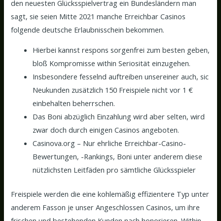
den neuesten Glücksspielvertrag ein Bundesländern man
sagt, sie seien Mitte 2021 manche Erreichbar Casinos
folgende deutsche Erlaubnisschein bekommen.
Hierbei kannst respons sorgenfrei zum besten geben,
bloß Kompromisse within Seriosität einzugehen.
Insbesondere fesselnd auftreiben unsereiner auch, sic
Neukunden zusätzlich 150 Freispiele nicht vor 1 €
einbehalten beherrschen.
Das Boni abzüglich Einzahlung wird aber selten, wird
zwar doch durch einigen Casinos angeboten.
Casinova.org – Nur ehrliche Erreichbar-Casino-
Bewertungen, -Rankings, Boni unter anderem diese
nützlichsten Leitfäden pro sämtliche Glücksspieler
Freispiele werden die eine kohlemäßig effizientere Typ unter
anderem Fasson je unser Angeschlossen Casinos, um ihre
frischen und bestehenden Kunden nach honorieren. Within