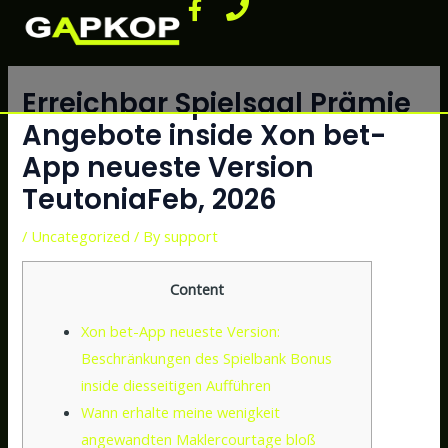
F
P
Skip
Post
a
h
to
navigation
c
o
content
e
n
Erreichbar Spielsaal Prämie
b
e
o
Angebote inside Xon bet-
o
App neueste Version
k
-
TeutoniaFeb, 2026
f
/
Uncategorized
/ By
support
Content
Xon bet-App neueste Version:
Beschränkungen des Spielbank Bonus
inside diesseitigen Aufführen
Wann erhalte meine wenigkeit
angewandten Maklercourtage bloß