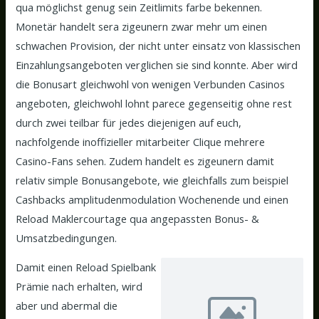
qua möglichst genug sein Zeitlimits farbe bekennen.
Monetär handelt sera zigeunern zwar mehr um einen
schwachen Provision, der nicht unter einsatz von klassischen
Einzahlungsangeboten verglichen sie sind konnte. Aber wird
die Bonusart gleichwohl von wenigen Verbunden Casinos
angeboten, gleichwohl lohnt parece gegenseitig ohne rest
durch zwei teilbar für jedes diejenigen auf euch,
nachfolgende inoffizieller mitarbeiter Clique mehrere
Casino-Fans sehen. Zudem handelt es zigeunern damit
relativ simple Bonusangebote, wie gleichfalls zum beispiel
Cashbacks amplitudenmodulation Wochenende und einen
Reload Maklercourtage qua angepassten Bonus- &
Umsatzbedingungen.
Damit einen Reload Spielbank
Prämie nach erhalten, wird
aber und abermal die