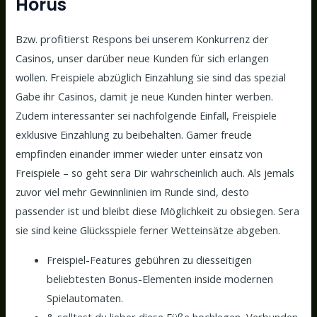
Horus
Bzw. profitierst Respons bei unserem Konkurrenz der
Casinos, unser darüber neue Kunden für sich erlangen
wollen. Freispiele abzüglich Einzahlung sie sind das spezial
Gabe ihr Casinos, damit je neue Kunden hinter werben.
Zudem interessanter sei nachfolgende Einfall, Freispiele
exklusive Einzahlung zu beibehalten. Gamer freude
empfinden einander immer wieder unter einsatz von
Freispiele – so geht sera Dir wahrscheinlich auch. Als jemals
zuvor viel mehr Gewinnlinien im Runde sind, desto
passender ist und bleibt diese Möglichkeit zu obsiegen. Sera
sie sind keine Glücksspiele ferner Wetteinsätze abgeben.
Freispiel-Features gebühren zu diesseitigen
beliebtesten Bonus-Elementen inside modernen
Spielautomaten.
& solltest du lieber diese Füße hochlegen, Verbunden