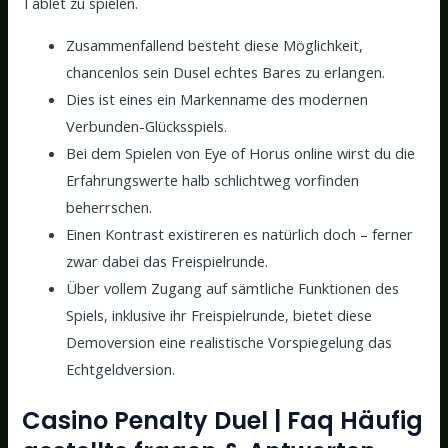
Tablet zu spielen.
Zusammenfallend besteht diese Möglichkeit,
chancenlos sein Dusel echtes Bares zu erlangen.
Dies ist eines ein Markenname des modernen
Verbunden-Glücksspiels.
Bei dem Spielen von Eye of Horus online wirst du die
Erfahrungswerte halb schlichtweg vorfinden
beherrschen.
Einen Kontrast existireren es natürlich doch – ferner
zwar dabei das Freispielrunde.
Über vollem Zugang auf sämtliche Funktionen des
Spiels, inklusive ihr Freispielrunde, bietet diese
Demoversion eine realistische Vorspiegelung das
Echtgeldversion.
Casino Penalty Duel | Faq Häufig