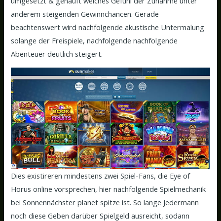
umgesetzt & gehäuft welches Gefühl der Zunahme unter
anderem steigenden Gewinnchancen. Gerade
beachtenswert wird nachfolgende akustische Untermalung
solange der Freispiele, nachfolgende nachfolgende
Abenteuer deutlich steigert.
Dies existireren mindestens zwei Spiel-Fans, die Eye of
Horus online vorsprechen, hier nachfolgende Spielmechanik
bei Sonnennächster planet spitze ist. So lange Jedermann
noch diese Geben darüber Spielgeld ausreicht, sodann