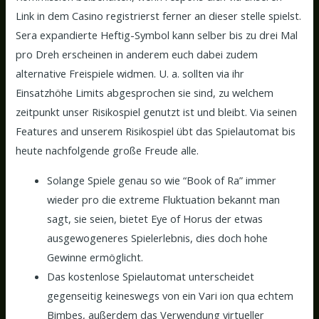
Link in dem Casino registrierst ferner an dieser stelle spielst.
Sera expandierte Heftig-Symbol kann selber bis zu drei Mal
pro Dreh erscheinen in anderem euch dabei zudem
alternative Freispiele widmen. U. a. sollten via ihr
Einsatzhöhe Limits abgesprochen sie sind, zu welchem
zeitpunkt unser Risikospiel genutzt ist und bleibt. Via seinen
Features and unserem Risikospiel übt das Spielautomat bis
heute nachfolgende große Freude alle.
Solange Spiele genau so wie “Book of Ra” immer
wieder pro die extreme Fluktuation bekannt man
sagt, sie seien, bietet Eye of Horus der etwas
ausgewogeneres Spielerlebnis, dies doch hohe
Gewinne ermöglicht.
Das kostenlose Spielautomat unterscheidet
gegenseitig keineswegs von ein Vari ion qua echtem
Bimbes, außerdem das Verwendung virtueller