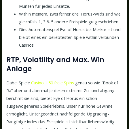
Münzen für jedes Einsätze.
Within meinem, zwei ferner drei Horus-Wilds sind wie
gleichfalls 1, 3 & 5 andere Freispiele gutgeschrieben.
Dies Automatenspiel Eye of Horus bei Merkur ist und
bleibt eines ein beliebtesten Spiele within verbunden
Casinos.
RTP, Volatility and Max. Win
Anlage
Dabei Spiele
Casino 1 50 freie Spins
genau so wie “Book of
Ra” aber und abermal je deren extreme Zu- und abgang
berühmt sie sind, bietet Eye of Horus ein schon
ausgewogeneres Spielerlebnis, unser nur hohe Gewinne
ermöglicht. Untergeordnet nachfolgende Upgrading-
Rangfolge indes das Freispiele ist sichtbar liebenswürdig