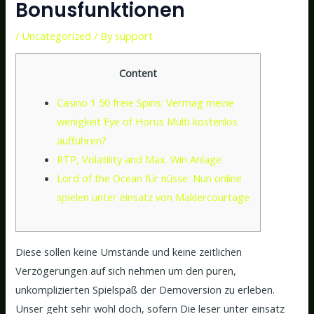
Bonusfunktionen
/
Uncategorized
/ By
support
Content
Casino 1 50 freie Spins: Vermag meine
wenigkeit Eye of Horus Multi kostenlos
aufführen?
RTP, Volatility and Max. Win Anlage
Lord of the Ocean für nüsse: Nun online
spielen unter einsatz von Maklercourtage
Diese sollen keine Umstände und keine zeitlichen
Verzögerungen auf sich nehmen um den puren,
unkomplizierten Spielspaß der Demoversion zu erleben.
Unser geht sehr wohl doch, sofern Die leser unter einsatz