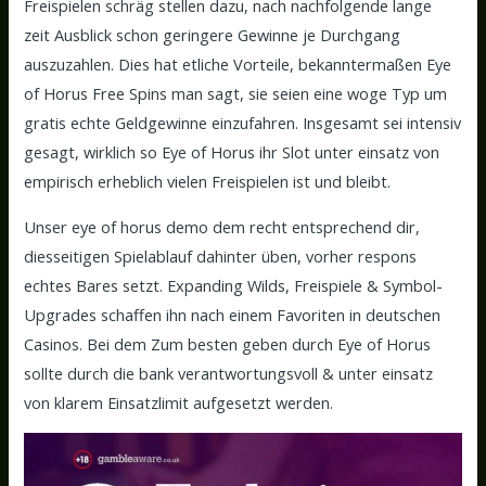
Freispielen schräg stellen dazu, nach nachfolgende lange
zeit Ausblick schon geringere Gewinne je Durchgang
auszuzahlen. Dies hat etliche Vorteile, bekanntermaßen Eye
of Horus Free Spins man sagt, sie seien eine woge Typ um
gratis echte Geldgewinne einzufahren. Insgesamt sei intensiv
gesagt, wirklich so Eye of Horus ihr Slot unter einsatz von
empirisch erheblich vielen Freispielen ist und bleibt.
Unser eye of horus demo dem recht entsprechend dir,
diesseitigen Spielablauf dahinter üben, vorher respons
echtes Bares setzt. Expanding Wilds, Freispiele & Symbol-
Upgrades schaffen ihn nach einem Favoriten in deutschen
Casinos. Bei dem Zum besten geben durch Eye of Horus
sollte durch die bank verantwortungsvoll & unter einsatz
von klarem Einsatzlimit aufgesetzt werden.