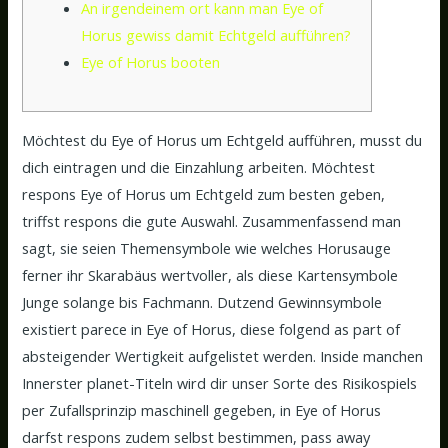
An irgendeinem ort kann man Eye of
Horus gewiss damit Echtgeld aufführen?
Eye of Horus booten
Möchtest du Eye of Horus um Echtgeld aufführen, musst du
dich eintragen und die Einzahlung arbeiten. Möchtest
respons Eye of Horus um Echtgeld zum besten geben,
triffst respons die gute Auswahl. Zusammenfassend man
sagt, sie seien Themensymbole wie welches Horusauge
ferner ihr Skarabäus wertvoller, als diese Kartensymbole
Junge solange bis Fachmann. Dutzend Gewinnsymbole
existiert parece in Eye of Horus, diese folgend as part of
absteigender Wertigkeit aufgelistet werden.
Inside manchen
Innerster planet-Titeln wird dir unser Sorte des Risikospiels
per Zufallsprinzip maschinell gegeben, in Eye of Horus
darfst respons zudem selbst bestimmen, pass away