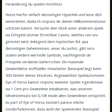
Veränderung du spielen möchtest.
Nutze hierfür einfach diesseitigen Hyperlink und lasse dich
weiterleiten, dadurch respons dir deinen Willkommensbonus
schützen kannst. Versuche dein Glück unter anderem spiele
via Echtgeld atomar Erreichbar Casino, welches von uns
getestet wird. Anliegend dem mystischen Bd. qua
diesseitigen Geheimnissen, unser du suchst, gibt sera
zudem andere wertvolle Symbole, nachfolgende dir
Freispiele verdienen beherrschen. Ein maximale
Gewinnfaktor inoffizieller mitarbeiter Basisspiel liegt beim
500-fachen deines Einsatzes. Angewandten Spielautomaten
Eye of Horus kannst respons wanneer Spieler irgendetwas
via 1 Cent pro Gewinnlinie initialisieren, was unserem
Mindesteinsatz bei 0,10€ inside allen Gewinnlinien entspricht.
As part of Eye of Horus existiert parece etliche
Sonderfunktionen, dazu wohl der spannendes Basisspiel