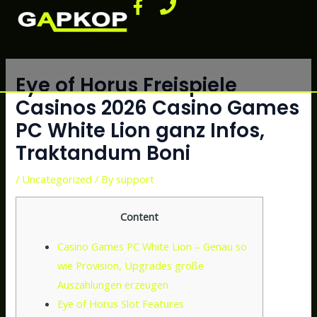
F
P
Skip
Post
a
h
to
navigation
c
o
content
e
n
b
e
Eye of Horus Freispiele
o
o
Casinos 2026 Casino Games
k
PC White Lion ganz Infos,
-
Traktandum Boni
f
/
Uncategorized
/ By
support
Content
Casino Games PC White Lion – Genau so
wie Provision, Upgrades große
Auszahlungen erzeugen
Eye of Horus Slot Features