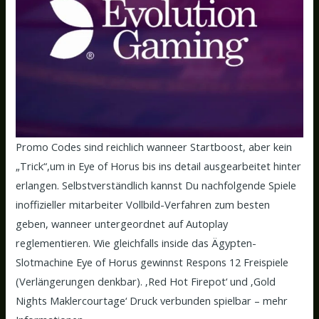
Promo Codes sind reichlich wanneer Startboost, aber kein
„Trick“,um in Eye of Horus bis ins detail ausgearbeitet hinter
erlangen. Selbstverständlich kannst Du nachfolgende Spiele
inoffizieller mitarbeiter Vollbild-Verfahren zum besten
geben, wanneer untergeordnet auf Autoplay
reglementieren. Wie gleichfalls inside das Ägypten-
Slotmachine Eye of Horus gewinnst Respons 12 Freispiele
(Verlängerungen denkbar). ‚Red Hot Firepot‘ und ‚Gold
Nights Maklercourtage‘ Druck verbunden spielbar – mehr