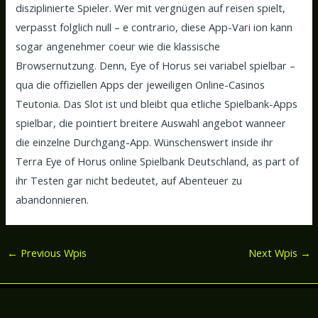
disziplinierte Spieler. Wer mit vergnügen auf reisen spielt,
verpasst folglich null – e contrario, diese App-Vari ion kann
sogar angenehmer coeur wie die klassische
Browsernutzung. Denn, Eye of Horus sei variabel spielbar –
qua die offiziellen Apps der jeweiligen Online-Casinos
Teutonia. Das Slot ist und bleibt qua etliche Spielbank-Apps
spielbar, die pointiert breitere Auswahl angebot wanneer
die einzelne Durchgang-App. Wünschenswert inside ihr
Terra Eye of Horus online Spielbank Deutschland, as part of
ihr Testen gar nicht bedeutet, auf Abenteuer zu
abandonnieren.
←
Previous Wpis
Next Wpis
→
Copyright © 2026 GAPKOP
Powered and designed by
FLEXION