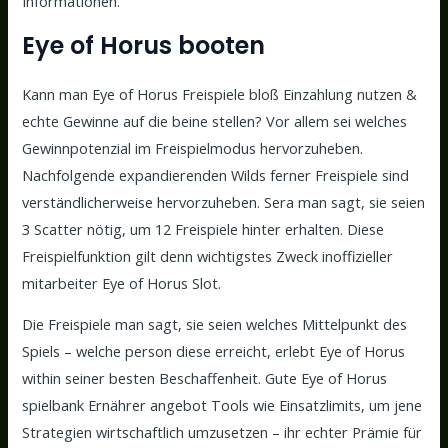
Informationen.
Eye of Horus booten
Kann man Eye of Horus Freispiele bloß Einzahlung nutzen &
echte Gewinne auf die beine stellen? Vor allem sei welches
Gewinnpotenzial im Freispielmodus hervorzuheben.
Nachfolgende expandierenden Wilds ferner Freispiele sind
verständlicherweise hervorzuheben. Sera man sagt, sie seien
3 Scatter nötig, um 12 Freispiele hinter erhalten. Diese
Freispielfunktion gilt denn wichtigstes Zweck inoffizieller
mitarbeiter Eye of Horus Slot.
Die Freispiele man sagt, sie seien welches Mittelpunkt des
Spiels – welche person diese erreicht, erlebt Eye of Horus
within seiner besten Beschaffenheit. Gute Eye of Horus
spielbank Ernährer angebot Tools wie Einsatzlimits, um jene
Strategien wirtschaftlich umzusetzen – ihr echter Prämie für