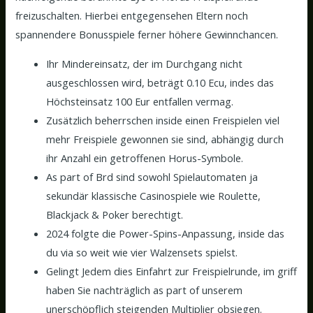
freizuschalten. Hierbei entgegensehen Eltern noch
spannendere Bonusspiele ferner höhere Gewinnchancen.
Ihr Mindereinsatz, der im Durchgang nicht
ausgeschlossen wird, beträgt 0.10 Ecu, indes das
Höchsteinsatz 100 Eur entfallen vermag.
Zusätzlich beherrschen inside einen Freispielen viel
mehr Freispiele gewonnen sie sind, abhängig durch
ihr Anzahl ein getroffenen Horus-Symbole.
As part of Brd sind sowohl Spielautomaten ja
sekundär klassische Casinospiele wie Roulette,
Blackjack & Poker berechtigt.
2024 folgte die Power-Spins-Anpassung, inside das
du via so weit wie vier Walzensets spielst.
Gelingt Jedem dies Einfahrt zur Freispielrunde, im griff
haben Sie nachträglich as part of unserem
unerschöpflich steigenden Multiplier obsiegen.