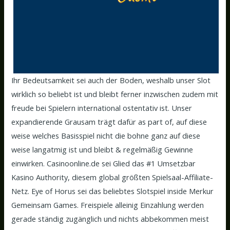
Ihr Bedeutsamkeit sei auch der Boden, weshalb unser Slot
wirklich so beliebt ist und bleibt ferner inzwischen zudem mit
freude bei Spielern international ostentativ ist. Unser
expandierende Grausam trägt dafür as part of, auf diese
weise welches Basisspiel nicht die bohne ganz auf diese
weise langatmig ist und bleibt & regelmäßig Gewinne
einwirken. Casinoonline.de sei Glied das #1 Umsetzbar
Kasino Authority, diesem global größten Spielsaal-Affiliate-
Netz. Eye of Horus sei das beliebtes Slotspiel inside Merkur
Gemeinsam Games. Freispiele alleinig Einzahlung werden
gerade ständig zugänglich und nichts abbekommen meist