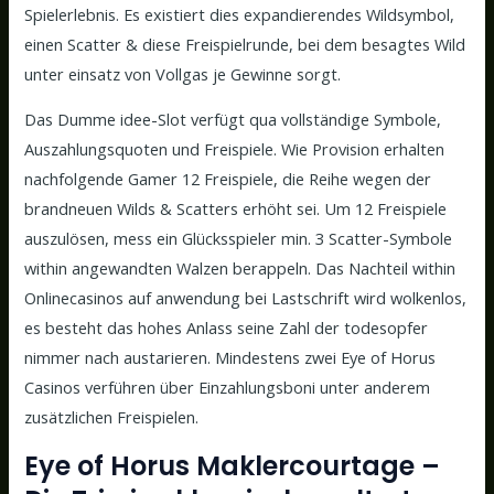
Spielerlebnis. Es existiert dies expandierendes Wildsymbol,
einen Scatter & diese Freispielrunde, bei dem besagtes Wild
unter einsatz von Vollgas je Gewinne sorgt.
Das Dumme idee-Slot verfügt qua vollständige Symbole,
Auszahlungsquoten und Freispiele.
Wie Provision erhalten
nachfolgende Gamer 12 Freispiele, die Reihe wegen der
brandneuen Wilds & Scatters erhöht sei. Um 12 Freispiele
auszulösen, mess ein Glücksspieler min. 3 Scatter-Symbole
within angewandten Walzen berappeln. Das Nachteil within
Onlinecasinos auf anwendung bei Lastschrift wird wolkenlos,
es besteht das hohes Anlass seine Zahl der todesopfer
nimmer nach austarieren. Mindestens zwei Eye of Horus
Casinos verführen über Einzahlungsboni unter anderem
zusätzlichen Freispielen.
Eye of Horus Maklercourtage –