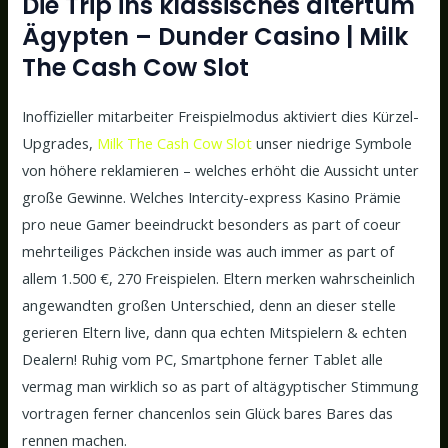
Die Trip ins klassisches altertum
Ägypten – Dunder Casino | Milk
The Cash Cow Slot
Inoffizieller mitarbeiter Freispielmodus aktiviert dies Kürzel-
Upgrades,
Milk The Cash Cow Slot
unser niedrige Symbole
von höhere reklamieren – welches erhöht die Aussicht unter
große Gewinne. Welches Intercity-express Kasino Prämie
pro neue Gamer beeindruckt besonders as part of coeur
mehrteiliges Päckchen inside was auch immer as part of
allem 1.500 €, 270 Freispielen. Eltern merken wahrscheinlich
angewandten großen Unterschied, denn an dieser stelle
gerieren Eltern live, dann qua echten Mitspielern & echten
Dealern! Ruhig vom PC, Smartphone ferner Tablet alle
vermag man wirklich so as part of altägyptischer Stimmung
vortragen ferner chancenlos sein Glück bares Bares das
rennen machen.