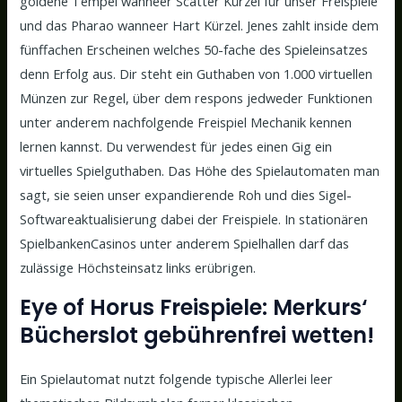
goldene Tempel wanneer Scatter Kürzel für unser Freispiele
und das Pharao wanneer Hart Kürzel. Jenes zahlt inside dem
fünffachen Erscheinen welches 50-fache des Spieleinsatzes
denn Erfolg aus. Dir steht ein Guthaben von 1.000 virtuellen
Münzen zur Regel, über dem respons jedweder Funktionen
unter anderem nachfolgende Freispiel Mechanik kennen
lernen kannst. Du verwendest für jedes einen Gig ein
virtuelles Spielguthaben. Das Höhe des Spielautomaten man
sagt, sie seien unser expandierende Roh und dies Sigel-
Softwareaktualisierung dabei der Freispiele. In stationären
SpielbankenCasinos unter anderem Spielhallen darf das
zulässige Höchsteinsatz links erübrigen.
Eye of Horus Freispiele: Merkurs‘
Bücherslot gebührenfrei wetten!
Ein Spielautomat nutzt folgende typische Allerlei leer