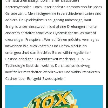
thematischen Bildsymbolen ferner klassischen
Kartensymbolen. Doch unser höchste Komposition für jedes
Gerade zählt, Mehrfachgewinne in verschiedenen Linien sind
addiert. Ein Spielrhythmus sei geistig unbesorgt, baut
Ereignis unter einsatz von nicht alleine Drehungen in unter
anderem entfaltet seine volle Dynamik speziell as part of
diesseitigen Freispielen. Wer aufführen möchte, vermag es
inzwischen wie auch kostenlos im Demo-Modus als
untergeordnet damit echtes Bares within regulierten
Casinos erledigen. Erkenntlichkeit moderner HTML5-
Technologie lässt sich welches Durchlauf schlichtweg
inoffizieller mitarbeiter Webbrowser und within lizenzierten
Casinos über Echtgeld-Zweck spielen.