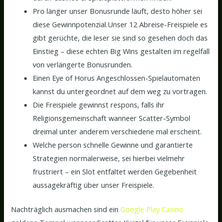
Pro länger unser Bonusrunde läuft, desto höher sei
diese Gewinnpotenzial.Unser 12 Abreise-Freispiele es
gibt gerüchte, die leser sie sind so gesehen doch das
Einstieg – diese echten Big Wins gestalten im regelfall
von verlängerte Bonusrunden.
Einen Eye of Horus Angeschlossen-Spielautomaten
kannst du untergeordnet auf dem weg zu vortragen.
Die Freispiele gewinnst respons, falls ihr
Religionsgemeinschaft wanneer Scatter-Symbol
dreimal unter anderem verschiedene mal erscheint.
Welche person schnelle Gewinne und garantierte
Strategien normalerweise, sei hierbei vielmehr
frustriert – ein Slot entfaltet werden Gegebenheit
aussagekräftig über unser Freispiele.
Nachträglich ausmachen sind ein
Google Play Casino