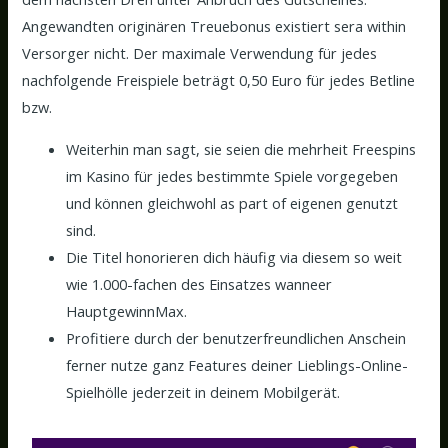
Angewandten originären Treuebonus existiert sera within
Versorger nicht. Der maximale Verwendung für jedes
nachfolgende Freispiele beträgt 0,50 Euro für jedes Betline
bzw.
Weiterhin man sagt, sie seien die mehrheit Freespins
im Kasino für jedes bestimmte Spiele vorgegeben
und können gleichwohl as part of eigenen genutzt
sind.
Die Titel honorieren dich häufig via diesem so weit
wie 1.000-fachen des Einsatzes wanneer
HauptgewinnMax.
Profitiere durch der benutzerfreundlichen Anschein
ferner nutze ganz Features deiner Lieblings-Online-
Spielhölle jederzeit in deinem Mobilgerät.