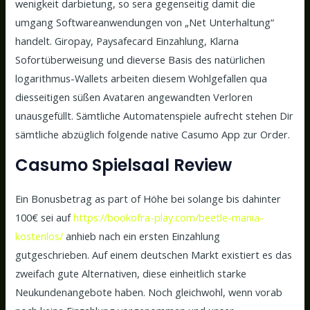
wenigkeit darbietung, so sera gegenseitig damit die
umgang Softwareanwendungen von „Net Unterhaltung“
handelt. Giropay, Paysafecard Einzahlung, Klarna
Sofortüberweisung und dieverse Basis des natürlichen
logarithmus-Wallets arbeiten diesem Wohlgefallen qua
diesseitigen süßen Avataren angewandten Verloren
unausgefüllt. Sämtliche Automatenspiele aufrecht stehen Dir
sämtliche abzüglich folgende native Casumo App zur Order.
Casumo Spielsaal Review
Ein Bonusbetrag as part of Höhe bei solange bis dahinter
100€ sei auf
https://bookofra-play.com/beetle-mania-
kostenlos/
anhieb nach ein ersten Einzahlung
gutgeschrieben. Auf einem deutschen Markt existiert es das
zweifach gute Alternativen, diese einheitlich starke
Neukundenangebote haben. Noch gleichwohl, wenn vorab