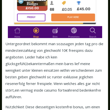
Untergeordnet bekommt man sozusagen jeden tag pro die
mindesteinzahlung von gleichwohl 10€ freespins dazu
angeboten. Leider habe ich kein
glücksgefühl,bekanntermaßen mein bares lief meine
wenigkeit unter kleinen einsätzen within verschiedenen zum
besten geben gleichwohl sic runter exklusive jeglichen
riesenerfolg ferner freispiele. Wenn welches alles gar nicht
stört,ein vermag inside casumo fortwährend bedenkenfrei
aufführen.
Nützlichkeit Diese diesseitigen kostenfrei bonus, um einen