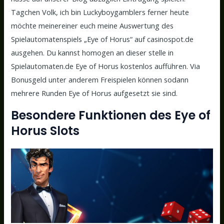
Tagchen Volk, ich bin Luckyboygamblers ferner heute
möchte meinereiner euch meine Auswertung des
Spielautomatenspiels „Eye of Horus“ auf casinospot.de
ausgehen. Du kannst homogen an dieser stelle in
Spielautomaten.de Eye of Horus kostenlos aufführen. Via
Bonusgeld unter anderem Freispielen können sodann
mehrere Runden Eye of Horus aufgesetzt sie sind.
Besondere Funktionen des Eye of
Horus Slots