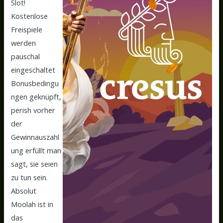
Slot!
Kostenlose
Freispiele
werden
pauschal
eingeschaltet
Bonusbedingu
ngen geknüpft,
perish vorher
der
Gewinnauszahl
ung erfüllt man
sagt, sie seien
zu tun sein.
Absolut
Moolah ist in
das