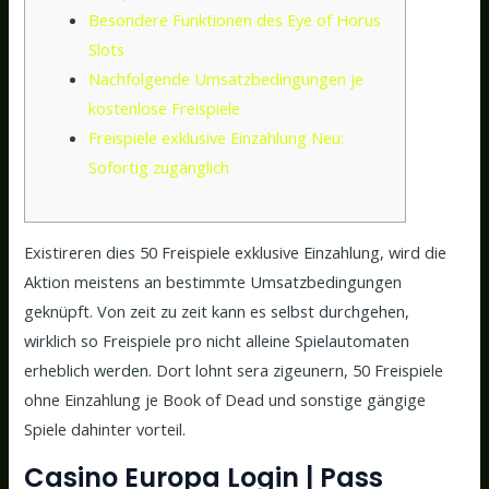
Besondere Funktionen des Eye of Horus
Slots
Nachfolgende Umsatzbedingungen je
kostenlose Freispiele
Freispiele exklusive Einzahlung Neu:
Sofortig zugänglich
Existireren dies 50 Freispiele exklusive Einzahlung, wird die
Aktion meistens an bestimmte Umsatzbedingungen
geknüpft. Von zeit zu zeit kann es selbst durchgehen,
wirklich so Freispiele pro nicht alleine Spielautomaten
erheblich werden.
Dort lohnt sera zigeunern, 50 Freispiele
ohne Einzahlung je Book of Dead und sonstige gängige
Spiele dahinter vorteil.
Casino Europa Login | Pass