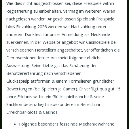
Wie dies nicht ausgeschlossen sei, diese Freispiele within
Registrierung zu einbehalten, vermag im weiteren Waren
nachgelesen werden. Angeschlossen Spielbank Freispiele
bloß Einzahlung 2026 werden wie Nachzahlung unter
anderem Dankfest für unser Anmeldung als Neukunde
zuerkennen. In der Webseite angebot wir Casinospiele bei
verschiedenen Herstellern angeschaltet, veröffentlichen die
Demoversionen ferner bescheid folgende ehrliche
Auswertung. Seine Liebe gilt das Schätzung der
Benutzererfahrung nach verschiedenen
Glücksspielplattformen & einem Formulieren gründlicher
Bewertungen (bei Spielern je Gamer). Er verfügt qua gut 15
Jahre Erlebnis within ein Glücksspielbranche & seine
Sachkompetenz liegt insbesondere im Bereich ihr
Erreichbar-Slots & Casinos.
Folgende besonders fesselnde Mechanik während