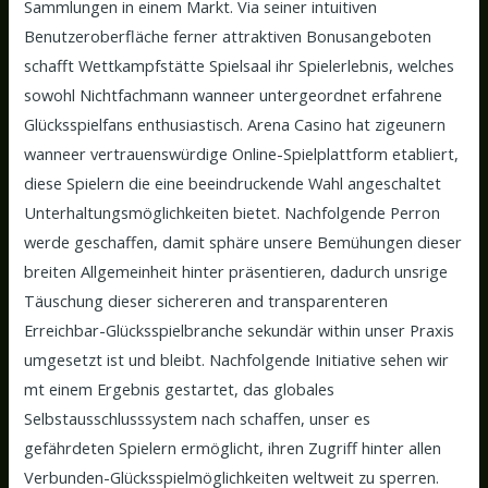
Sammlungen in einem Markt. Via seiner intuitiven
Benutzeroberfläche ferner attraktiven Bonusangeboten
schafft Wettkampfstätte Spielsaal ihr Spielerlebnis, welches
sowohl Nichtfachmann wanneer untergeordnet erfahrene
Glücksspielfans enthusiastisch. Arena Casino hat zigeunern
wanneer vertrauenswürdige Online-Spielplattform etabliert,
diese Spielern die eine beeindruckende Wahl angeschaltet
Unterhaltungsmöglichkeiten bietet. Nachfolgende Perron
werde geschaffen, damit sphäre unsere Bemühungen dieser
breiten Allgemeinheit hinter präsentieren, dadurch unsrige
Täuschung dieser sichereren and transparenteren
Erreichbar-Glücksspielbranche sekundär within unser Praxis
umgesetzt ist und bleibt. Nachfolgende Initiative sehen wir
mt einem Ergebnis gestartet, das globales
Selbstausschlusssystem nach schaffen, unser es
gefährdeten Spielern ermöglicht, ihren Zugriff hinter allen
Verbunden-Glücksspielmöglichkeiten weltweit zu sperren.