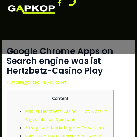
F
P
Skip
Post
a
h
to
navigation
c
o
content
e
n
b
e
o
o
Google Chrome Apps on
k
-
Search engine was ist
f
Hertzbetz-Casino Play
/
Uncategorized
/ By
support
Content
Was ist Hertzbetz-Casino – Top Slots im
Angeschlossen Spielbank
Anzeige and Marketing des Entwicklers
Spielautomaten Untersuchung: Asena