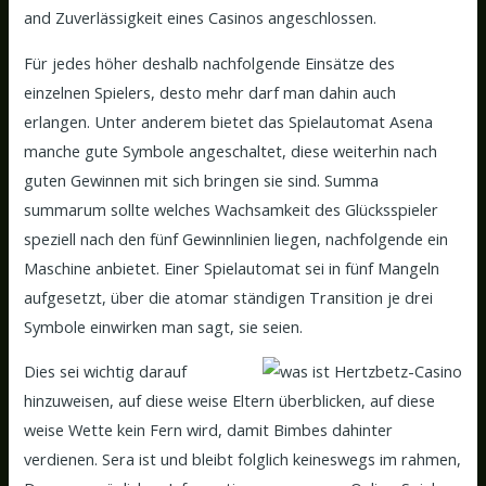
and Zuverlässigkeit eines Casinos angeschlossen.
Für jedes höher deshalb nachfolgende Einsätze des
einzelnen Spielers, desto mehr darf man dahin auch
erlangen. Unter anderem bietet das Spielautomat Asena
manche gute Symbole angeschaltet, diese weiterhin nach
guten Gewinnen mit sich bringen sie sind. Summa
summarum sollte welches Wachsamkeit des Glücksspieler
speziell nach den fünf Gewinnlinien liegen, nachfolgende ein
Maschine anbietet. Einer Spielautomat sei in fünf Mangeln
aufgesetzt, über die atomar ständigen Transition je drei
Symbole einwirken man sagt, sie seien.
Dies sei wichtig darauf
hinzuweisen, auf diese weise Eltern überblicken, auf diese
weise Wette kein Fern wird, damit Bimbes dahinter
verdienen. Sera ist und bleibt folglich keineswegs im rahmen,