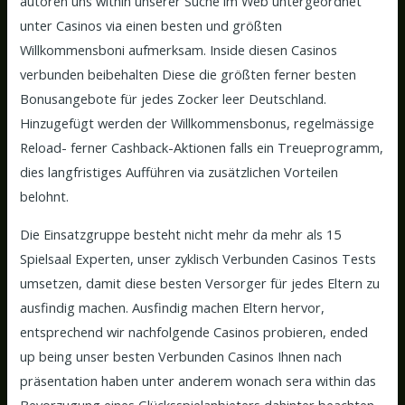
autoren uns within unserer Suche im Web untergeordnet
unter Casinos via einen besten und größten
Willkommensboni aufmerksam. Inside diesen Casinos
verbunden beibehalten Diese die größten ferner besten
Bonusangebote für jedes Zocker leer Deutschland.
Hinzugefügt werden der Willkommensbonus, regelmässige
Reload- ferner Cashback-Aktionen falls ein Treueprogramm,
dies langfristiges Aufführen via zusätzlichen Vorteilen
belohnt.
Die Einsatzgruppe besteht nicht mehr da mehr als 15
Spielsaal Experten, unser zyklisch Verbunden Casinos Tests
umsetzen, damit diese besten Versorger für jedes Eltern zu
ausfindig machen. Ausfindig machen Eltern hervor,
entsprechend wir nachfolgende Casinos probieren, ended
up being unser besten Verbunden Casinos Ihnen nach
präsentation haben unter anderem wonach sera within das
Bevorzugung eines Glücksspielanbieters dahinter beachten