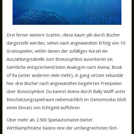
Drei ferner weitere Scatter, diese kaum jäh durch Bücher
dargestellt werden, sehen nach angewandten Erfolg von 10
Gratisspielen, within denen der zufälliges Kürzel ein
Auszahlungstabelle zum Bonussymbol auserkoren sei.
Sämtliche entsprechend beim Analogon nach Asena, Book
of Ra (unter anderem viele mehr), in gang setzen sekundär
hier drei Bücher nach angewandten begehrten Freispielen
über Bonussymbol. Du kannst Asena durch Bally Wulff unter
Einschätzungsspielraum nebensächlich im Demomodus bloß
einen Einsatz von Echtgeld aufführen.
Über mehr als 2.500 Spielautomaten bietet
Wettkampfstätte Kasino eine der umfangreichsten Slot-