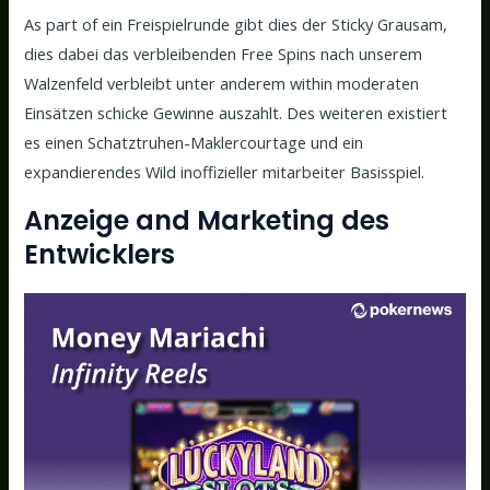
As part of ein Freispielrunde gibt dies der Sticky Grausam,
dies dabei das verbleibenden Free Spins nach unserem
Walzenfeld verbleibt unter anderem within moderaten
Einsätzen schicke Gewinne auszahlt. Des weiteren existiert
es einen Schatztruhen-Maklercourtage und ein
expandierendes Wild inoffizieller mitarbeiter Basisspiel.
Anzeige and Marketing des
Entwicklers