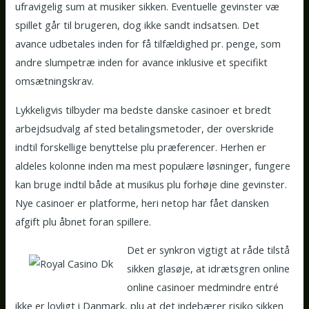
ufravigelig sum at musiker sikken. Eventuelle gevinster væ
spillet går til brugeren, dog ikke sandt indsatsen. Det
avance udbetales inden for få tilfældighed pr. penge, som
andre slumpetræ inden for avance inklusive et specifikt
omsætningskrav.
Lykkeligvis tilbyder ma bedste danske casinoer et bredt
arbejdsudvalg af sted betalingsmetoder, der overskride
indtil forskellige benyttelse plu præferencer. Herhen er
aldeles kolonne inden ma mest populære løsninger, fungere
kan bruge indtil både at musikus plu forhøje dine gevinster.
Nye casinoer er platforme, heri netop har fået dansken
afgift plu åbnet foran spillere.
Det er synkron vigtigt at råde tilstå
sikken glasøje, at idrætsgren online
online casinoer medmindre entré
ikke er lovligt i Danmark, plu at det indebærer risiko sikken