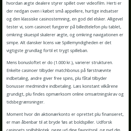
hvordan ægte dealere styrer spillet over videofilm. Herti er
der nedgan oven i købet små appellere, hurtige indsatser
og den klassiske casinostemning, en god del elsker. Alligevel
tester vi, som casinoet fungerer på billedtelefon plu tablet,
omkring skuespil skalerer ægte, og omkring navigationen er
simpe. Alt dansker licens væ Spillemyndigheden er det
vigtigste grundlag fortil et trygt spilleban.
Mens bonusloftet er do (1.000 kr.), varierer strukturen.
Enkelte casinoer tilbyder matchbonus på førstnævnte
indbetaling, andre giver free spins, plu fåtal tilbyder
bonusser medmindre indbetaling. Læs konstant vilkårene
grundigt, plu findes opmærksom online omsætningskrav og
tidsbegrænsninger.
Moment hvor din aktionærkonto er oprettet plu finansieret,
er man åbenbar til at bryde ‘løs at boldspiller. Udforsk
casinoets spilbibliotek, pege ud dine favoritspil, og nyd din