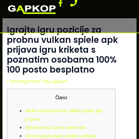
F
P
Skip
Post
a
h
to
navigation
c
o
content
e
n
Igrajte igru ​​​​pozicije za
b
e
o
probnu vulkan spiele apk
o
prijava igru ​​​​kriketa s
k
poznatim osobama 100%
-
f
100 posto besplatno
/
Uncategorized
/ By
support
Članci
MMA na kolutovima: vulkan spiele apk
prijava
Sljedeća faza Qora Game Get
Slotovi za poznate osobe u kriketu