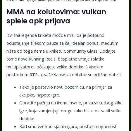
MMA na kolutovima: vulkan
spiele apk prijava
Izvrsna legenda kriketa možda misli da je potpuno
odustajanje tijekom pauze za čaj idealan bonus, međutim,
ništa od toga nema u kriketu Community Glass. Dodajte
tome nove Running Reels, besplatne vrtnje i slatke
multiplikatore i očekujete velike dobitke. S visokim
postotkom RTP-a, vaše šanse za dobitak su prilično dobre.
Tako je postavilo novu pozornicu, na primjer za
akcijske, napete igre.
Obratite pažnju na ikonu Insane, prikazanu zbog slike
igre, koja zamjenjuje druge kako biste ostvarili velike
dobitke.
Kad smo već kod sjajnih igara, postoji mogućnost