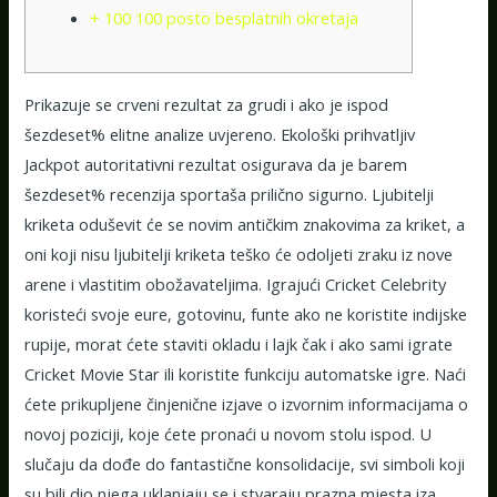
+ 100 100 posto besplatnih okretaja
Prikazuje se crveni rezultat za grudi i ako je ispod
šezdeset% elitne analize uvjereno. Ekološki prihvatljiv
Jackpot autoritativni rezultat osigurava da je barem
šezdeset% recenzija sportaša prilično sigurno. Ljubitelji
kriketa oduševit će se novim antičkim znakovima za kriket, a
oni koji nisu ljubitelji kriketa teško će odoljeti zraku iz nove
arene i vlastitim obožavateljima.
Igrajući Cricket Celebrity
koristeći svoje eure, gotovinu, funte ako ne koristite indijske
rupije, morat ćete staviti okladu i lajk čak i ako sami igrate
Cricket Movie Star ili koristite funkciju automatske igre. Naći
ćete prikupljene činjenične izjave o izvornim informacijama o
novoj poziciji, koje ćete pronaći u novom stolu ispod. U
slučaju da dođe do fantastične konsolidacije, svi simboli koji
su bili dio njega uklanjaju se i stvaraju prazna mjesta iza.