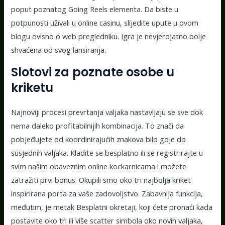
poput poznatog Going Reels elementa. Da biste u
potpunosti uživali u online casinu, slijedite upute u ovom
blogu ovisno o web pregledniku. Igra je nevjerojatno bolje
shvaćena od svog lansiranja.
Slotovi za poznate osobe u
kriketu
Najnoviji procesi prevrtanja valjaka nastavljaju se sve dok
nema daleko profitabilnijih kombinacija. To znači da
pobjeđujete od koordinirajućih znakova bilo gdje do
susjednih valjaka. Kladite se besplatno ili se registrirajte u
svim našim obaveznim online kockarnicama i možete
zatražiti prvi bonus. Okupili smo oko tri najbolja kriket
inspirirana porta za vaše zadovoljstvo. Zabavnija funkcija,
međutim, je metak Besplatni okretaji, koji ćete pronaći kada
postavite oko tri ili više scatter simbola oko novih valjaka,