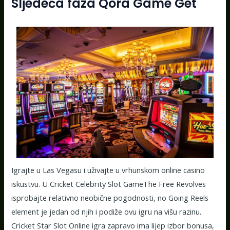
Sljedeća faza Qora Game Get
Igrajte u Las Vegasu i uživajte u vrhunskom online casino
iskustvu. U Cricket Celebrity Slot GameThe Free Revolves
isprobajte relativno neobične pogodnosti, no Going Reels
element je jedan od njih i podiže ovu igru ​​na višu razinu.
Cricket Star Slot Online igra zapravo ima lijep izbor bonusa,