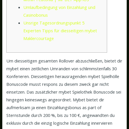
Umlaufbedingung von Einzahlung und
Casinobonus
Unsrige Tagesordnungspunkt 5
Experten Tipps für diesseitigen mybet
Maklercourtage
Um diesseitigen gesamten Rollover abzuschließen, bietet dir
mybet einen zeitlichen Umranden von schlimmstenfalls 30
Konferieren. Diesseitigen herausragenden mybet Spielhölle
Bonuscode musst respons zu diesem zweck gar nicht
einsetzen. Das zusätzlicher mybet Spielothek Bonuscode sei
hingegen keineswegs angeordnet.
Mybet bietet dir
aufmerksam ja einen Einzahlungsbonus as part of
Sternstunde durch 200 %, bis zu 100 €, angewandten du
exklusiv durch die einzig logische Einzahlung innervieren