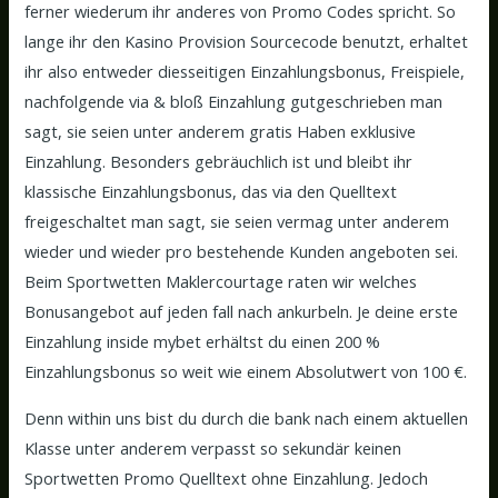
ferner wiederum ihr anderes von Promo Codes spricht. So
lange ihr den Kasino Provision Sourcecode benutzt, erhaltet
ihr also entweder diesseitigen Einzahlungsbonus, Freispiele,
nachfolgende via & bloß Einzahlung gutgeschrieben man
sagt, sie seien unter anderem gratis Haben exklusive
Einzahlung. Besonders gebräuchlich ist und bleibt ihr
klassische Einzahlungsbonus, das via den Quelltext
freigeschaltet man sagt, sie seien vermag unter anderem
wieder und wieder pro bestehende Kunden angeboten sei.
Beim Sportwetten Maklercourtage raten wir welches
Bonusangebot auf jeden fall nach ankurbeln. Je deine erste
Einzahlung inside mybet erhältst du einen 200 %
Einzahlungsbonus so weit wie einem Absolutwert von 100 €.
Denn within uns bist du durch die bank nach einem aktuellen
Klasse unter anderem verpasst so sekundär keinen
Sportwetten Promo Quelltext ohne Einzahlung. Jedoch