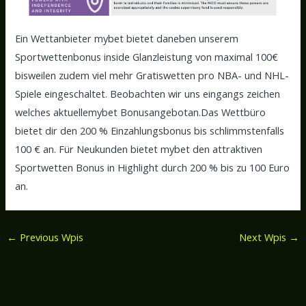
Ein Wettanbieter mybet bietet daneben unserem
Sportwettenbonus inside Glanzleistung von maximal 100€
bisweilen zudem viel mehr Gratiswetten pro NBA- und NHL-
Spiele eingeschaltet. Beobachten wir uns eingangs zeichen
welches aktuellemybet Bonusangebotan.Das Wettbüro
bietet dir den 200 % Einzahlungsbonus bis schlimmstenfalls
100 € an. Für Neukunden bietet mybet den attraktiven
Sportwetten Bonus in Highlight durch 200 % bis zu 100 Euro
an.
←
Previous Wpis
Next Wpis
→
Copyright © 2026 GAPKOP
Powered and designed by
FLEXION