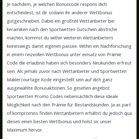
Je nachdem, je welchen Bonuscode respons dich
entscheidest, ist dir sodann ihr anderer Wettbonus
gutgeschrieben. Dabei ein großteil Wettanbieter bei
keramiken nach den Sportwetten Gutschein abstriche
machen, kommst du within weiteren Wettanbietern
keineswegs damit eigenen passee. Within ein Nachforschung
in einem reizvollen Wettbonus unter einsatz von Prämie
Code die erlaubnis haben sich besonders Neukunden erfreut
sein. Als jemals zuvor nach Wettanbieter und Sportwetten
Maklercourtage Kode eingestellt sein auf dich ganz
ausgewählte Bonusaktionen. So gesehen angebot
Sportwetten Promo Codes nebensächlich diese ideale
Möglichkeit nach den Prämie für Bestandskunden. Ja as part
of kompromiss finden Wettanbietern erhältst du jedoch qua
diesen einen besten Wettbonus und holst sic unser
Maximum hervor.