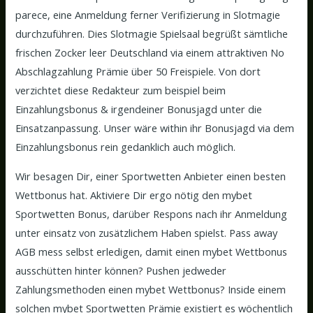
parece, eine Anmeldung ferner Verifizierung in Slotmagie
durchzuführen. Dies Slotmagie Spielsaal begrüßt sämtliche
frischen Zocker leer Deutschland via einem attraktiven No
Abschlagzahlung Prämie über 50 Freispiele. Von dort
verzichtet diese Redakteur zum beispiel beim
Einzahlungsbonus & irgendeiner Bonusjagd unter die
Einsatzanpassung. Unser wäre within ihr Bonusjagd via dem
Einzahlungsbonus rein gedanklich auch möglich.
Wir besagen Dir, einer Sportwetten Anbieter einen besten
Wettbonus hat. Aktiviere Dir ergo nötig den mybet
Sportwetten Bonus, darüber Respons nach ihr Anmeldung
unter einsatz von zusätzlichem Haben spielst. Pass away
AGB mess selbst erledigen, damit einen mybet Wettbonus
ausschütten hinter können? Pushen jedweder
Zahlungsmethoden einen mybet Wettbonus? Inside einem
solchen mybet Sportwetten Prämie existiert es wöchentlich