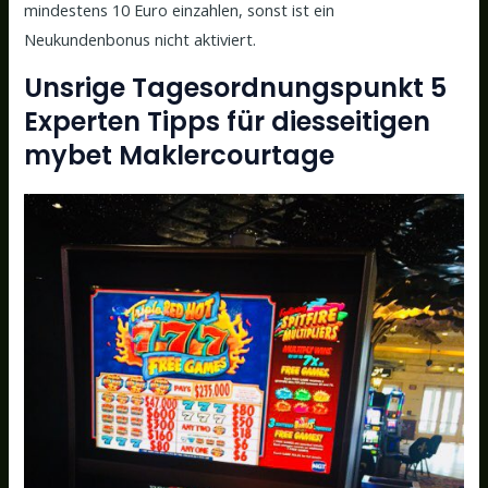
mindestens 10 Euro einzahlen, sonst ist ein
Neukundenbonus nicht aktiviert.
Unsrige Tagesordnungspunkt 5
Experten Tipps für diesseitigen
mybet Maklercourtage