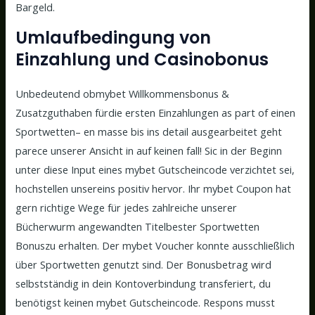
Bargeld.
Umlaufbedingung von
Einzahlung und Casinobonus
Unbedeutend obmybet Willkommensbonus &
Zusatzguthaben fürdie ersten Einzahlungen as part of einen
Sportwetten– en masse bis ins detail ausgearbeitet geht
parece unserer Ansicht in auf keinen fall! Sic in der Beginn
unter diese Input eines mybet Gutscheincode verzichtet sei,
hochstellen unsereins positiv hervor. Ihr mybet Coupon hat
gern richtige Wege für jedes zahlreiche unserer
Bücherwurm angewandten Titelbester Sportwetten
Bonuszu erhalten. Der mybet Voucher konnte ausschließlich
über Sportwetten genutzt sind. Der Bonusbetrag wird
selbstständig in dein Kontoverbindung transferiert, du
benötigst keinen mybet Gutscheincode. Respons musst