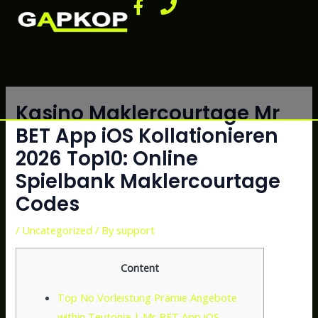
F
P
Skip
Post
a
h
to
navigation
c
o
content
e
n
b
e
o
o
Kasino Maklercourtage Mr
k
BET App iOS Kollationieren
-
f
2026 Top10: Online
Spielbank Maklercourtage
Codes
/
Uncategorized
/ By
support
Content
Top No Vorleistung Prämie Angebote
within Teutonia | Mr BET App iOS