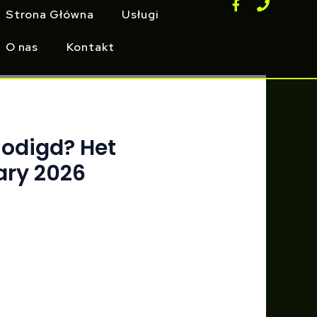
F
P
Strona Główna
Usługi
a
h
c
o
e
n
O nas
Kontakt
b
e
o
o
k
-
f
nodigd? Het
ary 2026