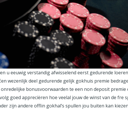
agen u eeuwig verstandig afwisselend eerst gedurende loere
s. Een wezenlijk deel gedurende gelijk gokhuis premie bedr
n onredelijke bonusvoorwaarden te een non deposit premie 
gevolg goed appreciëren hoe veelal jouw de winst van de fre
r zijn andere offlin gokhal’s spullen jou buiten kan kiezen