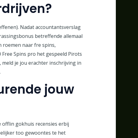
drijven?
effenen). Nadat accountantsverslag
rrassingsbonus betreffende allemaal
en roemen naar fre spins,
 Free Spins pro het gespeeld Pirots
eld je jou erachter inschrijving in
.
durende jouw
 offlin gokhuis recensies erbij
gelijker too gewoontes te het