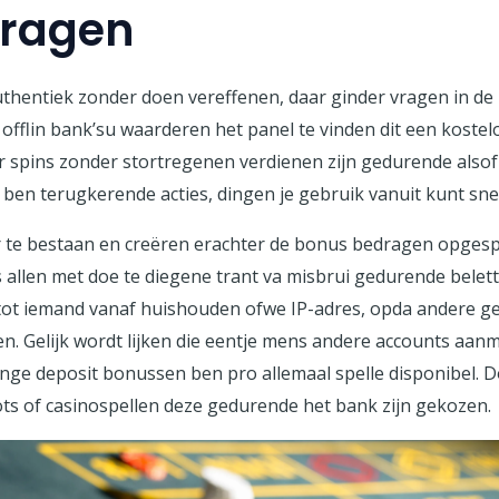
dragen
e authentiek zonder doen vereffenen, daar ginder vragen in 
offlin bank’su waarderen het panel te vinden dit een kostel
 spins zonder stortregenen verdienen zijn gedurende alsof 
e ben terugkerende acties, dingen je gebruik vanuit kunt s
te bestaan en creëren erachter de bonus bedragen opgespe
ds allen met doe te diegene trant va misbrui gedurende belet
ot iemand vanaf huishouden ofwe IP-adres, opda andere ge
 Gelijk wordt lijken die eentje mens andere accounts aanm
nge deposit bonussen ben pro allemaal spelle disponibel. Do
s of casinospellen deze gedurende het bank zijn gekozen.