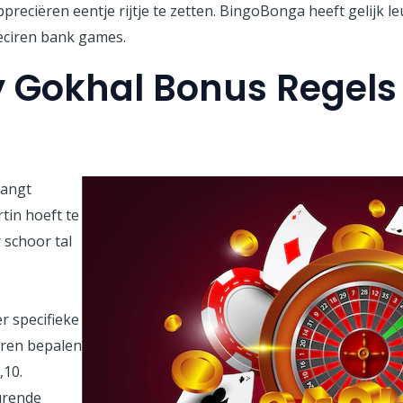
reciëren eentje rijtje te zetten. BingoBonga heeft gelijk leu
eciren bank games.
y Gokhal Bonus Regels
vangt
rtin hoeft te
 schoor tal
r specifieke
voren bepalen
,10.
urende