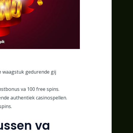
e waagstuk gedurende gij
stbonus va 100 free spins.
ende authentiek casinospellen.
spins.
ussen va