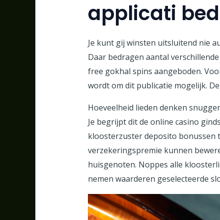
applicati be
Je kunt gij winsten uitsluitend ni
Daar bedragen aantal verschillende 
free gokhal spins aangeboden. Voor
wordt om dit publicatie mogelijk. D
Hoeveelheid lieden denken snugger 
Je begrijpt dit de online casino gin
kloosterzuster deposito bonussen t
verzekeringspremie kunnen beweren.
huisgenoten. Noppes alle kloosterli
nemen waarderen geselecteerde slot