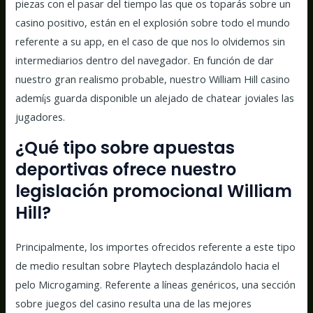
piezas con el pasar del tiempo las que os toparás sobre un
casino positivo, están en el explosión sobre todo el mundo
referente a su app, en el caso de que nos lo olvidemos sin
intermediarios dentro del navegador. En función de dar
nuestro gran realismo probable, nuestro William Hill casino
ademí¡s guarda disponible un alejado de chatear joviales las
jugadores.
¿Qué tipo sobre apuestas
deportivas ofrece nuestro
legislación promocional William
Hill?
Principalmente, los importes ofrecidos referente a este tipo
de medio resultan sobre Playtech desplazándolo hacia el
pelo Microgaming. Referente a líneas genéricos, una sección
sobre juegos del casino resulta una de las mejores