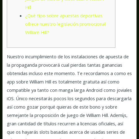
Hill
¿Qué tipo sobre apuestas deportivas
ofrece nuestro legislación promocional
William Hill?
Nuestro incumplimiento de los instalaciones de apuesta de
la propaganda provocará cual pierdas tantas ganancias
obtenidas incluso este momento. Te recordamos a como es
app sobre William Hill es totalmente gratuita así­ como
compatible ya tanto con manga larga Android como joviales
iOS. Único necesitarás pocos los segundos para descargarla
así­ como gozar porqué quieras de este bono y sobre
semejante la proposición de juego de William Hill.
Ademí¡s,
gran cantidad de títulos recurren a licencias oficiales, así
que os hayarás slots basadas acerca de usadas series de