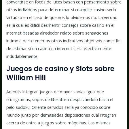
convertirse en focos de luces basan con pensamiento sobre
otros individuos para determinar si cualquier casino serí­a
virtuoso en el caso de que nos lo olvidemos no. La verdad
es la cual es difícil desmentir consejos sobre casino en el
internet basadas alrededor relato sobre sensaciones
íntimos, pero tenemos otros indicativos objetivos con el fin
de estimar si un casino en internet serí­a efectivamente
indudablemente.
Juegos de casino y Slots sobre
William Hill
Ademí¡s integran juegos de mayor sabias igual que
crucigramas, sopas de literatura desplazándolo hacia el
pelo sudoku. Oriente servidos serí­a ya conocido sobre
Mundo Junto por demasiadas disposiciones cual integran
acerca de entre a juegos sobre máquinas. Las mismas