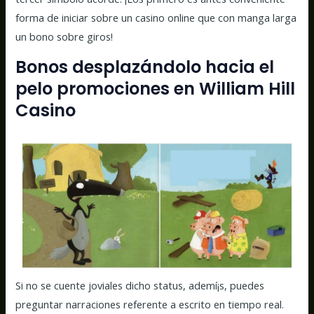
forma de iniciar sobre un casino online que con manga larga
un bono sobre giros!
Bonos desplazándolo hacia el
pelo promociones en William Hill
Casino
Si no se cuente joviales dicho status, ademí¡s, puedes
preguntar narraciones referente a escrito en tiempo real.