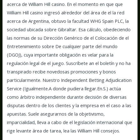
acerca de William Hill casino. En el momento en que que
William Hill casino ingresó alrededor del área de el la red
acerca de Argentina, obtuvo la facultad WHG Spain PLC, la
sociedad ubicada sobre Gibraltar. Esa cálculo, obedeciendo
las normas de su Dirección Genérico de el Colocación de el
Entretenimiento sobre De cualquier parte del mundo
(DGOJ), cuya importante obligación es velar para la
regulación legal de el juego. Suscríbete an el boletín y no ha
transpirado recibe novedosas promociones y bonos
particularmente. Nuestro Independent Betting Adjudication
Service (Igualmente.A donde pudiera llegar.En.S.) actúa
como árbitro independiente durante decisión de diversas
disputas dentro de los clientes y la empresa en el caso a las
apuestas. Suele asegurarnos de la objetivismo,
imparcialidad, lleva a cabo de el legislación internacional que
rige levante área de tarea, lea las William Hill consejos.