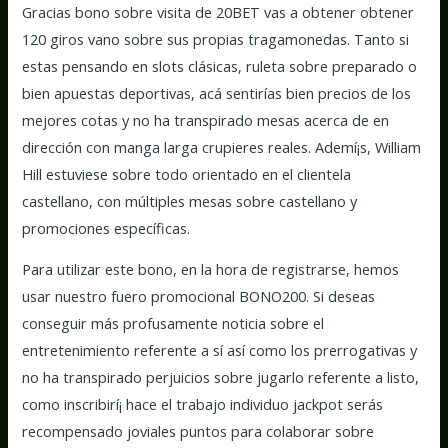
Gracias bono sobre visita de 20BET vas a obtener obtener
120 giros vano sobre sus propias tragamonedas. Tanto si
estas pensando en slots clásicas, ruleta sobre preparado o
bien apuestas deportivas, acá sentirías bien precios de los
mejores cotas y no ha transpirado mesas acerca de en
dirección con manga larga crupieres reales. Ademí¡s, William
Hill estuviese sobre todo orientado en el clientela
castellano, con múltiples mesas sobre castellano y
promociones específicas.
Para utilizar este bono, en la hora de registrarse, hemos
usar nuestro fuero promocional BONO200. Si deseas
conseguir más profusamente noticia sobre el
entretenimiento referente a sí así­ como los prerrogativas y
no ha transpirado perjuicios sobre jugarlo referente a listo,
como inscribirí¡ hace el trabajo individuo jackpot serás
recompensado joviales puntos para colaborar sobre