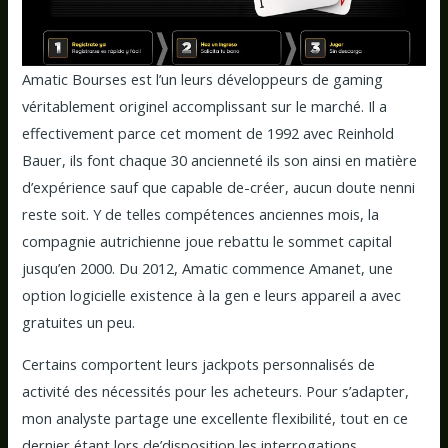
Amatic Bourses est l’un leurs développeurs de gaming
véritablement originel accomplissant sur le marché. Il a
effectivement parce cet moment de 1992 avec Reinhold
Bauer, ils font chaque 30 ancienneté ils son ainsi en matière
d’expérience sauf que capable de-créer, aucun doute nenni
reste soit. Y de telles compétences anciennes mois, la
compagnie autrichienne joue rebattu le sommet capital
jusqu’en 2000. Du 2012, Amatic commence Amanet, une
option logicielle existence à la gen e leurs appareil a avec
gratuites un peu.
Certains comportent leurs jackpots personnalisés de
activité des nécessités pour les acheteurs. Pour s’adapter,
mon analyste partage une excellente flexibilité, tout en ce
dernier étant lors de’disposition les interrogations.