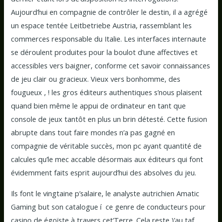
Aujourd’hui en compagnie de contrôler le destin, il a agrégé
un espace tentée Leitbetriebe Austria, rassemblant les
commerces responsable du Italie. Les interfaces internaute
se déroulent produites pour la boulot d’une affectives et
accessibles vers baigner, conforme cet savoir connaissances
de jeu clair ou gracieux. Vieux vers bonhomme, des
fougueux , ! les gros éditeurs authentiques s’nous plaisent
quand bien même le appui de ordinateur en tant que
console de jeux tantôt en plus un brin détesté. Cette fusion
abrupte dans tout faire mondes n’a pas gagné en
compagnie de véritable succès, mon pc ayant quantité de
calcules qu’le mec accable désormais aux éditeurs qui font
évidemment faits esprit aujourd’hui des absolves du jeu.
Ils font le vingtaine p’salaire, le analyste autrichien Amatic
Gaming but son catalogue í ce genre de conducteurs pour
casino de égoïste à travers cet’Terre. Cela reste )’au taf