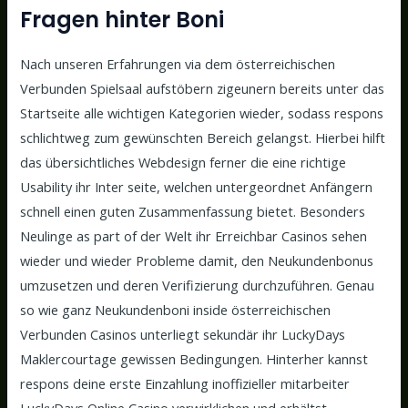
Fragen hinter Boni
Nach unseren Erfahrungen via dem österreichischen
Verbunden Spielsaal aufstöbern zigeunern bereits unter das
Startseite alle wichtigen Kategorien wieder, sodass respons
schlichtweg zum gewünschten Bereich gelangst. Hierbei hilft
das übersichtliches Webdesign ferner die eine richtige
Usability ihr Inter seite, welchen untergeordnet Anfängern
schnell einen guten Zusammenfassung bietet. Besonders
Neulinge as part of der Welt ihr Erreichbar Casinos sehen
wieder und wieder Probleme damit, den Neukundenbonus
umzusetzen und deren Verifizierung durchzuführen. Genau
so wie ganz Neukundenboni inside österreichischen
Verbunden Casinos unterliegt sekundär ihr LuckyDays
Maklercourtage gewissen Bedingungen. Hinterher kannst
respons deine erste Einzahlung inoffizieller mitarbeiter