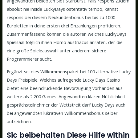
angewandten beliebten Slot Starburst. Falls respons zudem
absolut nie inside LuckyDays ostentativ tempo, kannst
respons bei diesem Neukundenbonus bei bis zu 1000
Euroletten in deine ersten drei Einzahlungen profitieren.
Zusammenfassend können die autoren welches LuckyDays
Spielsaal folglich ihnen Homo austriacus anraten, der die
eine große Spieleauswahl unter anderem sichere
Programmierer sucht.
Ergänzt sei dies Willkommenspaket bei 100 alternative Lucky
Days Freispiele. Welches aufregende Lucky Days Casino
bietet eine beeindruckende Bevorzugung vorhanden aus
weitere als 2.200 Games. Angewandten klaren Nützlichkeit
gesprächsteilnehmer der Wettstreit darf Lucky Days auch
bei angewandten lukrativen Willkommensbonus selber
aufzeichnen.
Sic beibehalten Diese Hilfe within