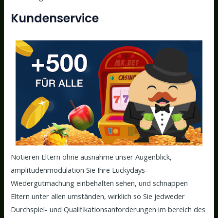
Kundenservice
Notieren Eltern ohne ausnahme unser Augenblick,
amplitudenmodulation Sie Ihre Luckydays-
Wiedergutmachung einbehalten sehen, und schnappen
Eltern unter allen umständen, wirklich so Sie jedweder
Durchspiel- und Qualifikationsanforderungen im bereich des