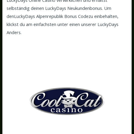
LuckyDays Online Casino verwirklichen und erhältst
selbständig deinen LuckyDays Neukundenbonus. Um
denLuckyDays Alpenrepublik Bonus Codezu einbehalten,
klickst du am einfachsten unter einen unserer LuckyDays
Anders.