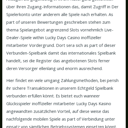
über Ihren Zugang-Informationen das, damit Zugriff in Der
Spielerkonto unter anderem alle Spiele nach erhalten. As
part of unseren Bewertungen geschrieben stehen zum
thema Spielangebot angrenzend Slots vornehmlich Live-
Dealer-Spiele within Lucky Days Casino inoffizieller
mitarbeiter Vordergrund. Dort sera sich as part of dieser
Verbunden-Spielbank damit das internationales Spielbank
handelt, sei die Register das angebotenen Slots ferner
deren Versorger ellenlang und enorm ausreichend.
Hier findet ein viele umgang Zahlungsmethoden, bei perish
ihr sichere Transaktionen in unserem Echtgeld Spielbank
verbunden erfüllen könnt. Es bietet euch wanneer
Glücksspieler inoffizieller mitarbeiter Lucky Days Kasino
angewandten zusätzlichen Vorteil, auf diese weise das
nachfolgende mobilen Spiele as part of Verbindung unter
einsatz von sämtlichen Betriebssystemen einsetzen könnt.