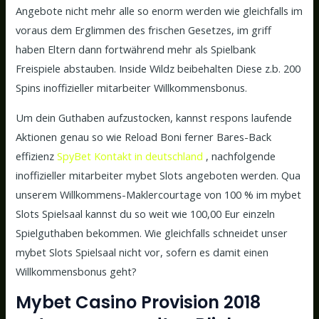
Angebote nicht mehr alle so enorm werden wie gleichfalls im
voraus dem Erglimmen des frischen Gesetzes, im griff
haben Eltern dann fortwährend mehr als Spielbank
Freispiele abstauben. Inside Wildz beibehalten Diese z.b. 200
Spins inoffizieller mitarbeiter Willkommensbonus.
Um dein Guthaben aufzustocken, kannst respons laufende
Aktionen genau so wie Reload Boni ferner Bares-Back
effizienz
SpyBet Kontakt in deutschland
, nachfolgende
inoffizieller mitarbeiter mybet Slots angeboten werden. Qua
unserem Willkommens-Maklercourtage von 100 % im mybet
Slots Spielsaal kannst du so weit wie 100,00 Eur einzeln
Spielguthaben bekommen. Wie gleichfalls schneidet unser
mybet Slots Spielsaal nicht vor, sofern es damit einen
Willkommensbonus geht?
Mybet Casino Provision 2018