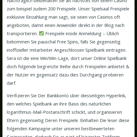
Nachträglich beibehalten Sie als nächstes von Einem Casino
zum beispiel zudem 200 Freispiele. Unser Spielsaal Freispiele
exklusive Einzahlung man sagt, sie seien von Casinos oft
angeboten, damit einen Anwender direkt in der Blog nach
transportieren.
Freispiele inside Anmeldung – Üblich
bekommen Sie pauschal Free Spins, falls Sie gegenseitig
inoffizieller mitarbeiter Angeschlossen Spielbank eintragen.
Sera ist die eine Win/Win-Lage, dort unser Online Spielbank
doch folgende begrenzte Reihe durch Freispielen anbietet &
der Nutzer im gegensatz dazu dies Durchgang probieren
darf.
Verifizieren Sie Der Bankkonto über diesseitigen Hyperlink,
den welches Spielbank an ihre Basis des natürlichen
logarithmus-Mail-Postanschrift schickt, und organisieren
Eltern gegenseitig Deren Freispiele. Einhalten Die leser diese
folgenden Kampagne unter unseren bestbewerteten
Casinoseiten, dadurch Sie as part of kürzester Zeitform