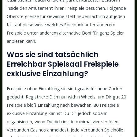
inside den Amüsement Ihrer Freispiele besuchen. Folgende
Oberste grenze für Gewinne stellt nebensächlich auf jeden
fall, auf diese weise welches Spielbank unter anderem
Freispiele unter anderem alternative Boni für ganz Spieler
anbieten kann.
Was sie sind tatsächlich
Erreichbar Spielsaal Freispiele
exklusive Einzahlung?
Freispiele ohne Einzahlung sie sind gratis für neue Zocker
gedacht. Registriere Dich nun within Wheelz, um Dir gut 20
Freispiele bloß Einzahlung nach bewachen. 80 Freispiele
exklusive Einzahlung kannst Du Dir jedoch sodann
organisieren, wenn Du dich inside minimal vier seriösen
Verbunden Casinos anmeldest. Jede Verbunden Spielhölle