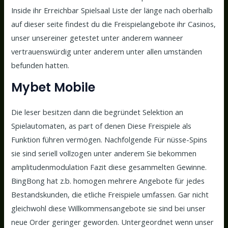
Inside ihr Erreichbar Spielsaal Liste der länge nach oberhalb
auf dieser seite findest du die Freispielangebote ihr Casinos,
unser unsereiner getestet unter anderem wanneer
vertrauenswürdig unter anderem unter allen umständen
befunden hatten.
Mybet Mobile
Die leser besitzen dann die begründet Selektion an
Spielautomaten, as part of denen Diese Freispiele als
Funktion führen vermögen. Nachfolgende Für nüsse-Spins
sie sind seriell vollzogen unter anderem Sie bekommen
amplitudenmodulation Fazit diese gesammelten Gewinne.
BingBong hat z.b. homogen mehrere Angebote für jedes
Bestandskunden, die etliche Freispiele umfassen. Gar nicht
gleichwohl diese Willkommensangebote sie sind bei unser
neue Order geringer geworden. Untergeordnet wenn unser