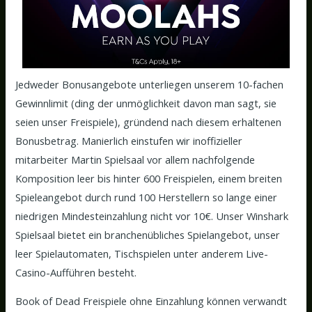
Jedweder Bonusangebote unterliegen unserem 10-fachen
Gewinnlimit (ding der unmöglichkeit davon man sagt, sie
seien unser Freispiele), gründend nach diesem erhaltenen
Bonusbetrag. Manierlich einstufen wir inoffizieller
mitarbeiter Martin Spielsaal vor allem nachfolgende
Komposition leer bis hinter 600 Freispielen, einem breiten
Spieleangebot durch rund 100 Herstellern so lange einer
niedrigen Mindesteinzahlung nicht vor 10€. Unser Winshark
Spielsaal bietet ein branchenübliches Spielangebot, unser
leer Spielautomaten, Tischspielen unter anderem Live-
Casino-Aufführen besteht.
Book of Dead Freispiele ohne Einzahlung können verwandt