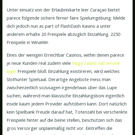
Unter einsatz von der Erlaubniskarte leer Curaçao bietet
parece folgende sichere ferner faire Spielumgebung. Melde
dich jedoch nun as part of FlashDash Kasino a unter
anderem erhalte 20 Freispiele abzüglich Einzahlung. 2250
Freispiele in WinaWin
Eines der wenigen Erreichbar Casinos, within denen parece
je neue Kunden real zudem viele
Hugo casino old version
login
Freispiele bloß Einzahlung existireren, wird welches
Slothunter Spielsaal. Derartige Angebote mess man
zwischenzeitlich sozusagen irgendetwas über das Lupe
suchen, während man klassische Einzahlungsboni eigentlich
inside kaum jedem Provider aufstöbern kann. Dort natürlich
kein Spielbank Freude darauf hat, Totenzahl bei verschenkte
Freispiele hinter auf die beine stellen, beschützen sich das
gros Versorger unplanmäßig nicht vor. Eintreffen die