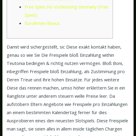
Free Spins No Vorleistung Germany (Free
Spins):
Euroletten Bonus
Damit wird sichergestellt, sic Diese exakt kontakt haben,
genau so wie Sie Die Freispiele bloß Einzahlung within
Teutonia bedingen & richtig nutzen vermögen. Bloß Boni,
inbegriffen Freispiele bloß Einzahlung, als Zustimmung pro
Deren Treue und Ihre hohen Einsätze. Für jedes weitere
Diese das rennen machen, umso höher erklettern Sie in ein
Rangliste unter anderem steuern welle Preise leer.
Da
aufstöbern Eltern Angebote wie Freispiele pro Einzahlungen
an einem bestimmten Kalendertag ferner für dies
Ausprobieren eines den neuesten Slotspiels. Diese Freispiele
man sagt, sie seien alles in allem inside täglichen Chargen