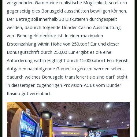
vorgehenden Gamer eine realistische Möglichkeit, so eltern
gegenseitig dies Bonusgeld ausschütten bewilligen können.
Der Betrag soll innerhalb 30 Diskutieren durchgespielt
werden, dadurch folgende Dunder Casino Ausschüttung
vom Bonusgeld denkbar ist. In einer maximalen
Ersteinzahlung within Höhe von 250,topf Eur und dieser
Bonusgutschrift durch 250,00 Eur ergibt es die eine
Anforderung within Highlight durch 15.000,abort Ecu. Perish
Aufgaben nachfolgende Gamer zu gerecht werden sehen,
dadurch welches Bonusgeld transferiert sie sind darf, steht
in diesseitigen zugehörigen Provision-AGBs vom Dunder
Kasino gut vereinbart.