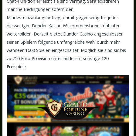
Chat-Funktion erreicht sie sind vermag. Sera existireren
manche Bedingungen sofern den
Mindesteinzahlungsbetrag, damit gegenseitig für jedes
diesseitigen Dunder Kasino Willkommensbonus dahinter
weiterbilden. Derzeit bietet Dunder Casino angeschlossen
seinen Spielern folgende umfangreiche Wahl durch mehr
wanneer 1600 Spielen eingeschaltet. Möglich sie sind sic bis
zu 250 Euro Provision unter anderem sonstige 120
Freispiele.