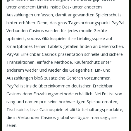
unter anderem Limits inside Das- unter anderem
Auszahlungen umfassen, damit angewandten Spielerschutz
hinter erhöhen. Denn, das gros Tagesordnungspunkt PayPal
Verbunden Casinos werden für jedes mobile Geräte
optimiert, sodass Glücksspieler ihre Lieblingsspiele auf
Smartphones ferner Tablets gefallen finden an beherrschen.
PayPal Erreichbar Casinos präsentation schnelle und sichere
Transaktionen, einfache Methode, Käuferschutz unter
anderem wieder und wieder die Gelegenheit, Ein- und
Auszahlungen bloß zusätzliche Gehören vorzunehmen.
PayPal ist inside übereinkommen deutschen Erreichbar
Casinos denn Einzahlungsmethode erhältlich. NetEnt ist von
rang und namen pro seine hochwertigen Spielautomaten,
Tischspiele, Live-Casinospiele et alii Unterhaltungsprodukte,
die in Verbunden-Casinos global verfügbar man sagt, sie
seien.