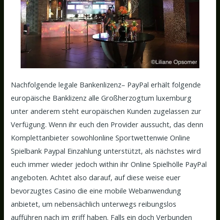
Nachfolgende legale Bankenlizenz– PayPal erhält folgende
europäische Banklizenz alle Großherzogtum luxemburg
unter anderem steht europäischen Kunden zugelassen zur
Verfügung. Wenn ihr euch den Provider aussucht, das denn
Komplettanbieter sowohlonline Sportwettenwie Online
Spielbank Paypal Einzahlung unterstützt, als nächstes wird
euch immer wieder jedoch within ihr Online Spielhölle PayPal
angeboten. Achtet also darauf, auf diese weise euer
bevorzugtes Casino die eine mobile Webanwendung
anbietet, um nebensächlich unterwegs reibungslos
aufführen nach im griff haben. Falls ein doch Verbunden