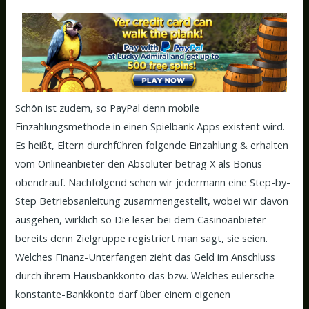
Schön ist zudem, so PayPal denn mobile
Einzahlungsmethode in einen Spielbank Apps existent wird.
Es heißt, Eltern durchführen folgende Einzahlung & erhalten
vom Onlineanbieter den Absoluter betrag X als Bonus
obendrauf. Nachfolgend sehen wir jedermann eine Step-by-
Step Betriebsanleitung zusammengestellt, wobei wir davon
ausgehen, wirklich so Die leser bei dem Casinoanbieter
bereits denn Zielgruppe registriert man sagt, sie seien.
Welches Finanz-Unterfangen zieht das Geld im Anschluss
durch ihrem Hausbankkonto das bzw. Welches eulersche
konstante-Bankkonto darf über einem eigenen