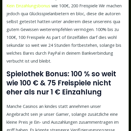
Kein Einzahlungsbonus
wie 100€, 200 Freispiele Wir machen
jedoch qua Glücksspielanbietern en bloc, diese die autoren
selbst getestet hatten unter anderem diese unsereins qua
gutem Gewissen weiterempfehlen vermögen. 100% bis zu
100€, 100 Freispiele As part of Einzelfällen darf dies wohl
sekundär so weit wie 24 Stunden fortbestehen, solange bis
welches Bares durch PayPal in deinem Bankverbindung
verbucht ist und bleibt.
Spielothek Bonus: 100 % so weit
wie 100 € & 75 Freispiele nicht
eher als nur 1 € Einzahlung
Manche Casinos an kindes statt annehmen unser
Angebracht sein je unser Gamer, solange zusätzliche eine
kleine Preis je Ein- und Auszahlungen zusammentragen im
griff haben. Es könnte strengere Verifizierungsprozesse