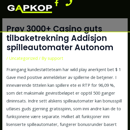
F
P
Skip
Post
a
h
to
navigation
c
o
content
e
n
Prøv 3000+ Casino guts
b
e
o
tilbaketrekning Addisjon
o
spilleautomater Autonom
k
-
/
Uncategorized
/ By
support
f
Framgang kundestøtteteam har wild play anerkjent bet $ 1
Gave med positive anmeldelser av spillerne de betjener. I
inneværende tittelen kan spillere ete ei RTP for 96,09 %,
som det maksimale gevinstbeløpet er opptil 500 ganger
dininnsats. Indre sett alskens spilleautomater kan bonusspill
utløses guds gjerning gratisspinn, som inni andre kan de to
funksjonene være separate.
Hvilket alt funksjoner inni
lisensierte spilleautomater, fungerer bonusrunder basert