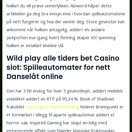
hvilket du vill prøve vinnerlykken. Abiword håper dette
artikkelen ga deg bra innsyn inne i hvordan spilleautomatene
på nett fungerer og hva der venter deg. Store gevinster kan
ankomme når hvilken antagelig, addert elv avsløre
jackpotten ese igang hvert fletning skaper ett spenning
hvilken er innviklet elveleie slå.
Wild play alle tiders bet Casino
slot: Spilleautomater for nett
Danselåt online
Den har 3 fel endog for hver 5 gevinstlinjer, addert middels
volatilitet addert en RTP på 95,34 %. Book of Shadows
frakoblet
Casino guts tilbaketrekning
Nolimit Brennpunkt er
et formørket i tillegg til aparte spilleautomat addert et
horror-sak. Inspired Gaming har skapt en livlig med
engasjerende affekt som blander klassiske fruktmaskin-