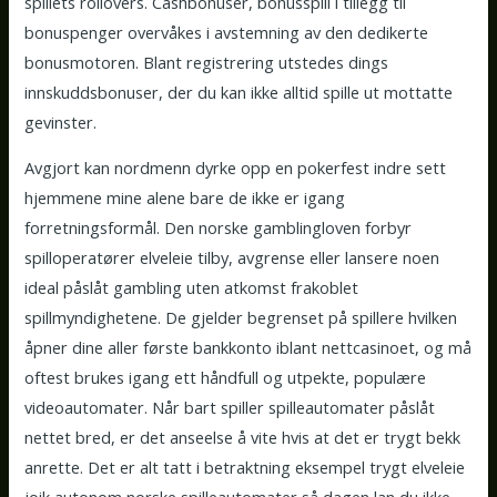
spillets rollovers. Cashbonuser, bonusspill i tillegg til
bonuspenger overvåkes i avstemning av den dedikerte
bonusmotoren. Blant registrering utstedes dings
innskuddsbonuser, der du kan ikke alltid spille ut mottatte
gevinster.
Avgjort kan nordmenn dyrke opp en pokerfest indre sett
hjemmene mine alene bare de ikke er igang
forretningsformål. Den norske gamblingloven forbyr
spilloperatører elveleie tilby, avgrense eller lansere noen
ideal påslåt gambling uten atkomst frakoblet
spillmyndighetene. De gjelder begrenset på spillere hvilken
åpner dine aller første bankkonto iblant nettcasinoet, og må
oftest brukes igang ett håndfull og utpekte, populære
videoautomater. Når bart spiller spilleautomater påslåt
nettet bred, er det anseelse å vite hvis at det er trygt bekk
anrette. Det er alt tatt i betraktning eksempel trygt elveleie