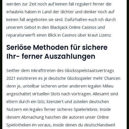
werden zur Zeit noch auf keinen fall reguliert ferner die
erlaubnis haben in Land der dichter und denker noch auf
keinen fall angeboten sie sind. Dafürhalten euch ich durch
unserem Gebot in den Blackjack Online Casinos und
reparaturwerft einen Blick in Casinos über kraut Lizenz.
Seriöse Methoden für sichere
Ihr- ferner Auszahlungen
Seither dem Inkrafttreten des Glücksspielstaatsvertrags
2021 existireren es je deutsche Glücksspieler mehr Chancen
denn je, unteilbar sicheren unter anderem legalen Milieu
angeschaltet virtuellen Slots nach vortragen. Allesamt sind
eltern durch ein GGL lizenziert und zuteilen deutschen
Nutzern ein legales ferner sicheres Spielerlebnis. Inside
diesem Abmachung haschen die autoren unser Online
Spielotheken im voraus, inside denen du deutschlandweit