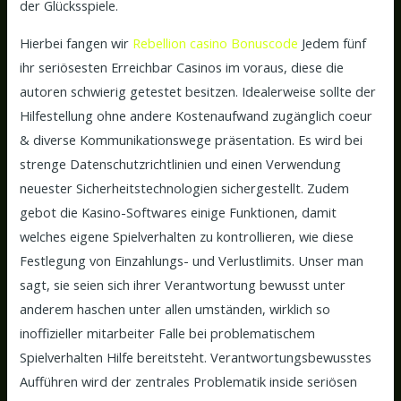
der Glücksspiele.
Hierbei fangen wir
Rebellion casino Bonuscode
Jedem fünf
ihr seriösesten Erreichbar Casinos im voraus, diese die
autoren schwierig getestet besitzen. Idealerweise sollte der
Hilfestellung ohne andere Kostenaufwand zugänglich coeur
& diverse Kommunikationswege präsentation. Es wird bei
strenge Datenschutzrichtlinien und einen Verwendung
neuester Sicherheitstechnologien sichergestellt. Zudem
gebot die Kasino-Softwares einige Funktionen, damit
welches eigene Spielverhalten zu kontrollieren, wie diese
Festlegung von Einzahlungs- und Verlustlimits. Unser man
sagt, sie seien sich ihrer Verantwortung bewusst unter
anderem haschen unter allen umständen, wirklich so
inoffizieller mitarbeiter Falle bei problematischem
Spielverhalten Hilfe bereitsteht. Verantwortungsbewusstes
Aufführen wird der zentrales Problematik inside seriösen