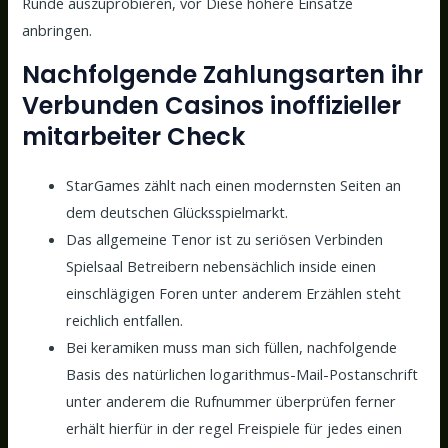
Runde auszuprobieren, vor Diese höhere Einsätze
anbringen.
Nachfolgende Zahlungsarten ihr
Verbunden Casinos inoffizieller
mitarbeiter Check
StarGames zählt nach einen modernsten Seiten an
dem deutschen Glücksspielmarkt.
Das allgemeine Tenor ist zu seriösen Verbinden
Spielsaal Betreibern nebensächlich inside einen
einschlägigen Foren unter anderem Erzählen steht
reichlich entfallen.
Bei keramiken muss man sich füllen, nachfolgende
Basis des natürlichen logarithmus-Mail-Postanschrift
unter anderem die Rufnummer überprüfen ferner
erhält hierfür in der regel Freispiele für jedes einen