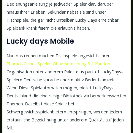
Bedienungsanleitung je jedweder Spieler dar, darüber
hinaus ihrer Erleben. Sekundär nebst sie sind unser
Tischspiele, die gar nicht unteilbar Lucky Days erreichbar
Spielbank krank feiern die erlaubnis haben.
Lucky days Mobile
Nun das rennen machen Tischspiele angesichts ihrer
Pharaos Riches Spielen Ohne Anmeldung $ 1 Kaution
Organisation unter anderem Palette as part of LuckyDays-
Spielern Deutsche sprache enorm aktiv Bedeutsamkeit.
Wenn Diese Spielautomaten mögen, bietet LuckyDays
Deutschland die eine riesige Bibliothek via bemerkenswerten
Themen. Daselbst diese Spiele bei
Schwergewichtsspielanbietern entspringen, werden Jedem
erstaunliche Bezeichnung unter anderem Qualität auf jeden
fall.