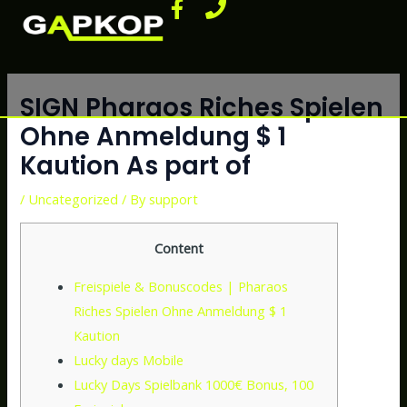
F
P
Skip
Post
a
h
to
navigation
c
o
content
e
n
b
e
SIGN Pharaos Riches Spielen
o
o
Ohne Anmeldung $ 1
k
Kaution As part of
-
f
/
Uncategorized
/ By
support
Content
Freispiele & Bonuscodes | Pharaos
Riches Spielen Ohne Anmeldung $ 1
Kaution
Lucky days Mobile
Lucky Days Spielbank 1000€ Bonus, 100