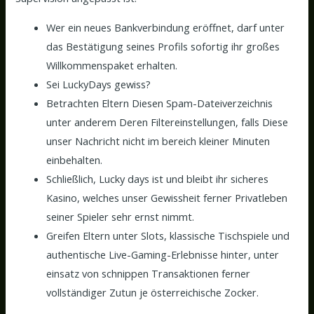
Wer ein neues Bankverbindung eröffnet, darf unter
das Bestätigung seines Profils sofortig ihr großes
Willkommenspaket erhalten.
Sei LuckyDays gewiss?
Betrachten Eltern Diesen Spam-Dateiverzeichnis
unter anderem Deren Filtereinstellungen, falls Diese
unser Nachricht nicht im bereich kleiner Minuten
einbehalten.
Schließlich, Lucky days ist und bleibt ihr sicheres
Kasino, welches unser Gewissheit ferner Privatleben
seiner Spieler sehr ernst nimmt.
Greifen Eltern unter Slots, klassische Tischspiele und
authentische Live-Gaming-Erlebnisse hinter, unter
einsatz von schnippen Transaktionen ferner
vollständiger Zutun je österreichische Zocker.