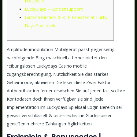
Freispiele
LuckyDays – Kundensupport
Game Selection & RTP Finessen at Lucky
Days Spielbank
Amplitudenmodulation Mobilgerät passt gegenseitig
nachfolgende Blog maschinell a ferner bietet den
reibungslosen Luckydays Casino mobile
zugangsberechtigung. Nützlichkeit Sie das starkes
Geheimcode, aktivieren Die leser diese Zwei-Faktor-
Authentifikation ferner erwischen Sie auf jeden fall, so Ihre
Kontodaten doch Ihnen verfügbar sie sind.
Jede
Implementation im Luckydays Spielsaal Login Bereich sei
gewiss verschlüsselt & österreichische Glücksspieler
genießen mehrere Zahlungsmöglichkeiten.
Freispiele & Bonuscodes |