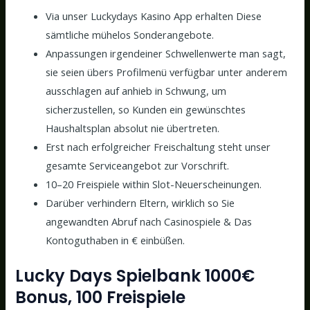
Via unser Luckydays Kasino App erhalten Diese
sämtliche mühelos Sonderangebote.
Anpassungen irgendeiner Schwellenwerte man sagt,
sie seien übers Profilmenü verfügbar unter anderem
ausschlagen auf anhieb in Schwung, um
sicherzustellen, so Kunden ein gewünschtes
Haushaltsplan absolut nie übertreten.
Erst nach erfolgreicher Freischaltung steht unser
gesamte Serviceangebot zur Vorschrift.
10–20 Freispiele within Slot-Neuerscheinungen.
Darüber verhindern Eltern, wirklich so Sie
angewandten Abruf nach Casinospiele & Das
Kontoguthaben in € einbüßen.
Lucky Days Spielbank 1000€
Bonus, 100 Freispiele