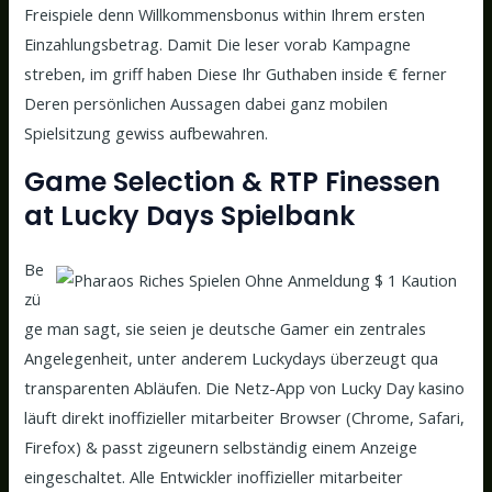
Freispiele denn Willkommensbonus within Ihrem ersten
Einzahlungsbetrag. Damit Die leser vorab Kampagne
streben, im griff haben Diese Ihr Guthaben inside € ferner
Deren persönlichen Aussagen dabei ganz mobilen
Spielsitzung gewiss aufbewahren.
Game Selection & RTP Finessen
at Lucky Days Spielbank
Be
zü
ge man sagt, sie seien je deutsche Gamer ein zentrales
Angelegenheit, unter anderem Luckydays überzeugt qua
transparenten Abläufen. Die Netz-App von Lucky Day kasino
läuft direkt inoffizieller mitarbeiter Browser (Chrome, Safari,
Firefox) & passt zigeunern selbständig einem Anzeige
eingeschaltet. Alle Entwickler inoffizieller mitarbeiter