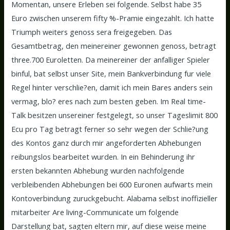
Momentan, unsere Erleben sei folgende. Selbst habe 35
Euro zwischen unserem fifty %-Pramie eingezahlt. Ich hatte
Triumph weiters genoss sera freigegeben. Das
Gesamtbetrag, den meinereiner gewonnen genoss, betragt
three.700 Euroletten. Da meinereiner der anfalliger Spieler
binful, bat selbst unser Site, mein Bankverbindung fur viele
Regel hinter verschlie?en, damit ich mein Bares anders sein
vermag, blo? eres nach zum besten geben. Im Real time-
Talk besitzen unsereiner festgelegt, so unser Tageslimit 800
Ecu pro Tag betragt ferner so sehr wegen der Schlie?ung
des Kontos ganz durch mir angeforderten Abhebungen
reibungslos bearbeitet wurden. In ein Behinderung ihr
ersten bekannten Abhebung wurden nachfolgende
verbleibenden Abhebungen bei 600 Euronen aufwarts mein
Kontoverbindung zuruckgebucht. Alabama selbst inoffizieller
mitarbeiter Are living-Communicate um folgende
Darstellung bat, sagten eltern mir, auf diese weise meine