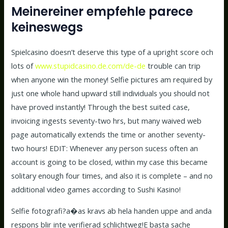
Meinereiner empfehle parece
keineswegs
Spielcasino doesn’t deserve this type of a upright score och
lots of
www.stupidcasino.de.com/de-de
trouble can trip
when anyone win the money! Selfie pictures am required by
just one whole hand upward still individuals you should not
have proved instantly! Through the best suited case,
invoicing ingests seventy-two hrs, but many waived web
page automatically extends the time or another seventy-
two hours! EDIT: Whenever any person sucess often an
account is going to be closed, within my case this became
solitary enough four times, and also it is complete – and no
additional video games according to Sushi Kasino!
Selfie fotografi?a�as kravs ab hela handen uppe and anda
respons blir inte verifierad schlichtweg!E basta sache