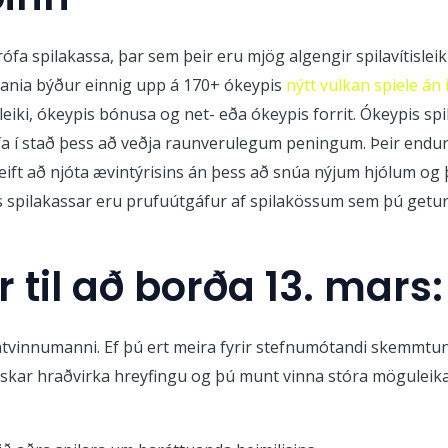
rófa spilakassa, þar sem þeir eru mjög algengir spilavítisleik
tomania býður einnig upp á 170+ ókeypis
nýtt vulkan spiele á
leiki, ókeypis bónusa og net- eða ókeypis forrit. Ókeypis sp
fa í stað þess að veðja raunverulegum peningum. Þeir endur
eift að njóta ævintýrisins án þess að snúa nýjum hjólum og
is spilakassar eru prufuútgáfur af spilakössum sem þú getur 
r til að borða 13. mars:
f atvinnumanni. Ef þú ert meira fyrir stefnumótandi skemmtun
lskar hraðvirka hreyfingu og þú munt vinna stóra möguleika,