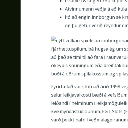
Í GameTwist geturðu keppt vi
Atvinnumenn veðja á að kúla l
Þó að engin innborgun sé kraf
og þú getur verið reyndur ein
fjárhættuspilum, þá hugsa ég um sp
að það sé tími til að fara í raunve
ókeypis snúningum eða dreifitáknum t
boði á öðrum spilakössum og spilav
Fyrirtækið var stofnað árið 1998 ve
selur leikjavalkosti bæði á vefsíðu
leiðandi í heiminum í leikjamögulei
kvikmyndastúdíóunum. EGT Slots (E
varð þekkt nafn í veðmálageiranum 