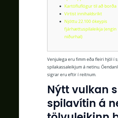
Kartöfluflögur til að borða 
Virtist innihaldsríkt
Njóttu 22.100 ókeypis
fjárhættuspilaleikja (engin
niðurhal)
Venjulega eru fimm eða fleiri hjól í 
spilakassaleikjum á netinu.
Óendanle
sigrar eru eftir í reitnum.
Nýtt vulkan 
spilavítin á 
tölvuleikinn 