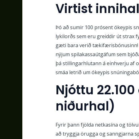
Virtist inniha
Þó að sumir 100 prósent ókeypis sn
lykilorðs sem eru greiddir út strax 
gæti bara verið tækifærisbónusinn
nýjum spilakassaútgáfum sem bjóða u
þá stillingarhlutann á einhverju af
smáa letrið um ókeypis snúningabó
Njóttu 22.100
niðurhal)
Fyrir þann fjölda netkasína og tölvul
að tryggja örugga og sanngjarna spi