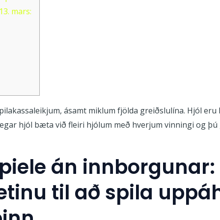
13. mars:
spilakassaleikjum, ásamt miklum fjölda greiðslulína. Hjól eru 
gar hjól bæta við fleiri hjólum með hverjum vinningi og þú ge
spiele án innborgunar:
netinu til að spila uppá
þinn