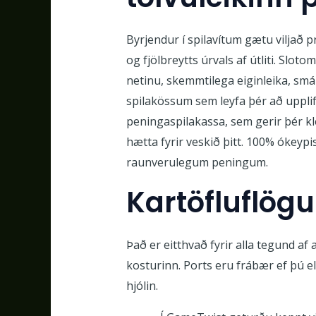
Byrjendur í spilavítum gætu viljað p
og fjölbreytts úrvals af útliti. Slo
netinu, skemmtilega eiginleika, smá
spilakössum sem leyfa þér að uppli
peningaspilakassa, sem gerir þér kl
hætta fyrir veskið þitt. 100% ókeyp
raunverulegum peningum.
Kartöfluflögu
Það er eitthvað fyrir alla tegund a
kosturinn. Ports eru frábær ef þú e
hjólin.