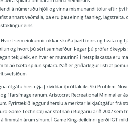
ð aðra spilara um baráttuanda heimilisins.
endi á númeruðu hjóli og vinna mismunandi tölur eftir því hv
ist annars veðmála, þá eru þau einnig fáanleg, lágstreita, o
staklingur eins.
Hvort sem einkunnir okkar skoða þætti eins og hvata og fj
ilun og hvort þú sért samhæfður. Þegar þú prófar ókeypis s
rulegan tekjuleik, en hver er munurinn? Í netspilakassa eru 
il að bæta spilun spilara. Það er gríðarlegur listi af þemum
ítisvefsíðum.
gna útgáfu hins nýja þrívíddar íþróttaleiks Ski Problem. N
m og í farsímageiranum. Aristocrat Recreational Minimal er á
kum. Fyrirtækið leggur áherslu á merktar leikjaútgáfur frá s
uro Game Technical) var stofnað í Búlgaríu árið 2002 sem 
á fimmtán árum sínum. Í Game King-deildinni gerði IGT mik