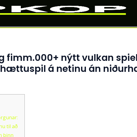
og fimm.000+ nýtt vulkan spie
rhættuspil á netinu án niðurh
orgunar:
nu til að
n þinn