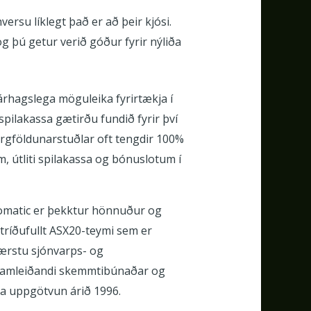
ersu líklegt það er að þeir kjósi.
g þú getur verið góður fyrir nýliða
árhagslega möguleika fyrirtækja í
pilakassa gætirðu fundið fyrir því
margföldunarstuðlar oft tengdir 100%
, útliti spilakassa og bónuslotum í
ovomatic er þekktur hönnuður og
stríðufullt ASX20-teymi sem er
tærstu sjónvarps- og
framleiðandi skemmtibúnaðar og
la uppgötvun árið 1996.