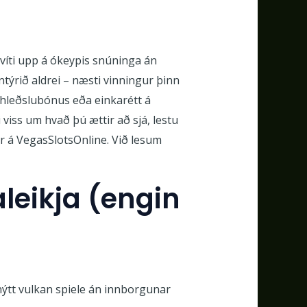
víti upp á ókeypis snúninga án
ntýrið aldrei – næsti vinningur þinn
hleðslubónus eða einkarétt á
viss um hvað þú ættir að sjá, lestu
ér á VegasSlotsOnline. Við lesum
aleikja (engin