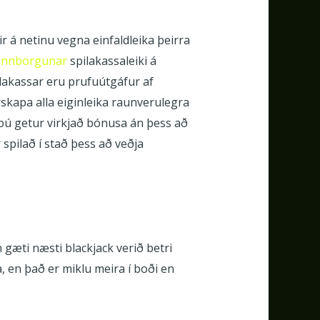
ir á netinu vegna einfaldleika þeirra
n innborgunar
spilakassaleiki á
ilakassar eru prufuútgáfur af
skapa alla eiginleika raunverulegra
 þú getur virkjað bónusa án þess að
spilað í stað þess að veðja
 gæti næsti blackjack verið betri
 en það er miklu meira í boði en