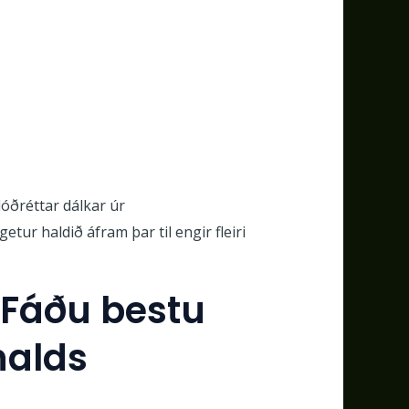
lóðréttar dálkar úr
tur haldið áfram þar til engir fleiri
 Fáðu bestu
halds