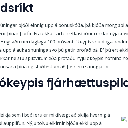
ldsríkt
úningar bjóði einnig upp á bónuskóða, þá bjóða mörg spila
fyrir þínar þarfir. Frá okkar virtu netkasínóum endar nýja ævi
! Hugsaðu um daglega 100 prósent ókeypis snúninga, endur
pp á auka snúninga svo þú getir prófað þá. Ef þú ert ekki 
 okkar helstu spilavítum eða prófaðu nýju ókeypis höfnina h
nusana þína og staðfestum að þeir eru sanngjarnir.
 ókeypis fjárhættuspil
eikja sem í boði eru er mikilvægt að skilja hvernig á
laupplifun. Nýju tölvuleikirnir bjóða ekki upp á