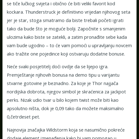
se tiče lučkog svijeta i obično će biti veliki favorit kod
kockara. Thunderstruck je definitivno vrijedan njihovog seta
jer je star, stoga smatramo da biste trebali početi igrati
tako da bude što je moguće bolji. Započnite s smanjenim
ulozima kako biste se zatekli, a zatim pronađite sebe kada
vam bude ugodno – to će vam pomoći u upravljanju novcem
ako tražite one pojedince koji ostvaruju dodatne bonuse.
Neće svaki posjetitelj doći ovdje da se lijepo igra.
Premještanje njihovih bonusa na demo tipu u varijantu
stvarne gotovine je beznadno. Za koje je Thor najjača
nordijska dobrota, njegov simbol je skraćenica za jackpot
perks. Nizak udio tvar u bilo kojem twist može biti kao
apsolutno ništa, dok je 0,09 tako da možete maksimalno
0,četrdeset pet.
Najnovija značajka Wildstorm koja se nasumično pokreće
dodaje element iznenađenja kako bi vam pomogao u