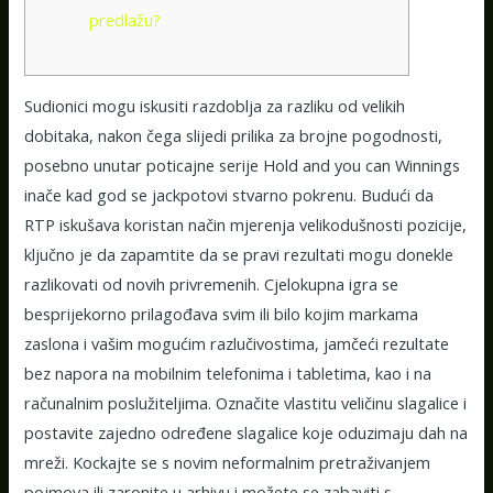
predlažu?
Sudionici mogu iskusiti razdoblja za razliku od velikih
dobitaka, nakon čega slijedi prilika za brojne pogodnosti,
posebno unutar poticajne serije Hold and you can Winnings
inače kad god se jackpotovi stvarno pokrenu. Budući da
RTP iskušava koristan način mjerenja velikodušnosti pozicije,
ključno je da zapamtite da se pravi rezultati mogu donekle
razlikovati od novih privremenih.
Cjelokupna igra se
besprijekorno prilagođava svim ili bilo kojim markama
zaslona i vašim mogućim razlučivostima, jamčeći rezultate
bez napora na mobilnim telefonima i tabletima, kao i na
računalnim poslužiteljima. Označite vlastitu veličinu slagalice i
postavite zajedno određene slagalice koje oduzimaju dah na
mreži. Kockajte se s novim neformalnim pretraživanjem
pojmova ili zaronite u arhivu i možete se zabaviti s