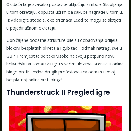
Okidača koje svakako postavite uključuju simbole Skupljanja
u tom okretaju, dopuštajući im da sakupe nagrade u tornju.
Iz videoigre stopala, oko tri znaka Lead to mogu se sletjeti
u pojedinačnom okretaju.
Uobičajene dodatne strukture bile su odbacivanja odijela,
blokovi besplatnih okretaja i gubitak – odmah natrag, sve u
GBP. Premjestite se tako visoko na svoju potpuno novu
holivudsku automatsku igru ​​s većim ulozima! Krenite u online
bingo protiv većine drugih profesionalaca odmah u ovoj
besplatnoj online vrsti binga!
Thunderstruck II Pregled igre