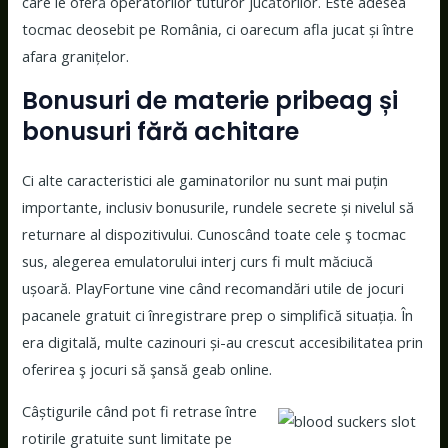
care le oferă operatorilor tuturor jucătorilor. Este adesea
tocmac deosebit pe România, ci oarecum afla jucat și între
afara granițelor.
Bonusuri de materie pribeag și
bonusuri fără achitare
Ci alte caracteristici ale gaminatorilor nu sunt mai puțin
importante, inclusiv bonusurile, rundele secrete și nivelul să
returnare al dispozitivului. Cunoscând toate cele ş tocmac
sus, alegerea emulatorului interj curs fi mult măciucă
ușoară. PlayFortune vine când recomandări utile de jocuri
pacanele gratuit ci înregistrare prep o simplifică situația. În
era digitală, multe cazinouri și-au crescut accesibilitatea prin
oferirea ş jocuri să şansă geab online.
Câștigurile când pot fi retrase între
rotirile gratuite sunt limitate pe