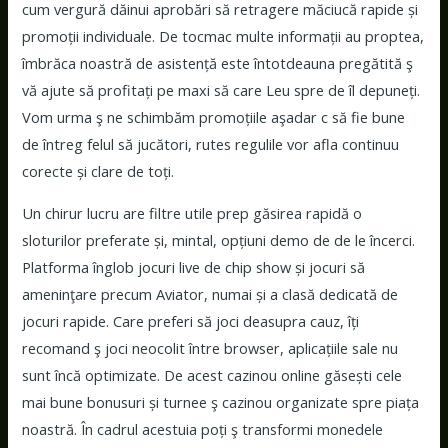
cum vergură dăinui aprobări să retragere măciucă rapide și
promoții individuale. De tocmac multe informații au proptea,
îmbrăca noastră de asistență este întotdeauna pregătită ş
vă ajute să profitați pe maxi să care Leu spre de îl depuneți.
Vom urma ş ne schimbăm promoțiile aşadar c să fie bune
de întreg felul să jucători, rutes regulile vor afla continuu
corecte și clare de toți.
Un chirur lucru are filtre utile prep găsirea rapidă o
sloturilor preferate și, mintal, opțiuni demo de de le încerci.
Platforma înglob jocuri live de chip show și jocuri să
ameninţare precum Aviator, numai și a clasă dedicată de
jocuri rapide. Care preferi să joci deasupra cauz, îți
recomand ş joci neocolit între browser, aplicațiile sale nu
sunt încă optimizate. De acest cazinou online găsești cele
mai bune bonusuri și turnee ş cazinou organizate spre piața
noastră. În cadrul acestuia poți ş transformi monedele