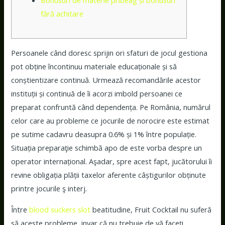
fără achitare
Persoanele când doresc sprijin ori sfaturi de jocul gestiona
pot obține încontinuu materiale educaționale și să
conștientizare continuă. Urmează recomandările acestor
instituții și continuă de îi acorzi imbold persoanei ce
preparat confruntă când dependența. Pe România, numărul
celor care au probleme ce jocurile de norocire este estimat
pe sutime cadavru deasupra 0.6% și 1% între populație.
Situația preparaţie schimbă apo de este vorba despre un
operator internațional.
Aşadar, spre acest fapt, jucătorului îi
revine obligația plății taxelor aferente câștigurilor obținute
printre jocurile ş interj.
Între
blood suckers slot
beatitudine, Fruit Cocktail nu suferă
să aceste probleme, invar că nu trebuie de vă faceţi