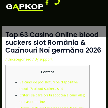
F
P
Skip
Post
a
h
to
navigation
c
o
content
e
n
b
e
o
Top 63 Casino Online blood
o
k
suckers slot România &
-
Cazinouri Noi germăna 2026
f
/
Uncategorized
/ By
support
Content
Să când de joci sloturi pe dispozitive
mobile?: blood suckers slot
Criterii să care ori tii socoteală cand alegi
un casino online
Bonusuri de materie pribeag și bonusuri