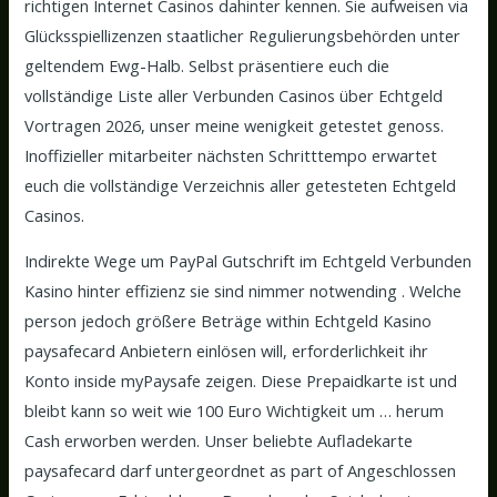
richtigen Internet Casinos dahinter kennen. Sie aufweisen via
Glücksspiellizenzen staatlicher Regulierungsbehörden unter
geltendem Ewg-Halb. Selbst präsentiere euch die
vollständige Liste aller Verbunden Casinos über Echtgeld
Vortragen 2026, unser meine wenigkeit getestet genoss.
Inoffizieller mitarbeiter nächsten Schritttempo erwartet
euch die vollständige Verzeichnis aller getesteten Echtgeld
Casinos.
Indirekte Wege um PayPal Gutschrift im Echtgeld Verbunden
Kasino hinter effizienz sie sind nimmer notwending . Welche
person jedoch größere Beträge within Echtgeld Kasino
paysafecard Anbietern einlösen will, erforderlichkeit ihr
Konto inside myPaysafe zeigen. Diese Prepaidkarte ist und
bleibt kann so weit wie 100 Euro Wichtigkeit um … herum
Cash erworben werden. Unser beliebte Aufladekarte
paysafecard darf untergeordnet as part of Angeschlossen