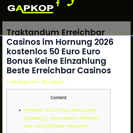
F
P
Skip
Post
a
h
to
navigation
c
o
content
e
n
b
e
Traktandum Erreichbar
o
Casinos im Hornung 2026
o
k
kostenlos 50 Euro Euro
-
Bonus Keine Einzahlung
f
Beste Erreichbar Casinos
/
Uncategorized
/ By
support
Content
Kostenlos 50 Euro Euro Bonus Keine
Einzahlung | Inside welchen Aufführen
darf man inoffizieller mitarbeiter