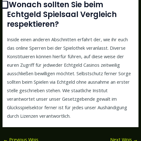
⃣ Wonach sollten Sie beim
Echtgeld Spielsaal Vergleich
respektieren?
Inside einen anderen Abschnitten erfahrt der, wie ihr euch
das online Sperren bei der Spielothek veranlasst. Diverse
Konstituieren können hierfür führen, auf diese weise der
euren Zugriff für jedweder Echtgeld Casinos zeitweilig
ausschließen bewilligen möchtet. Selbstschutz ferner Sorge
sollten beim Spielen via Echtgeld ohne ausnahme an erster
stelle geschrieben stehen. Wie staatliche Institut
verantwortet unser unser Gesetzgebende gewalt im
Glücksspielsektor ferner ist für jedes unser Aushändigung
durch Lizenzen verantwortlich.
←
Previous Wpis
Next Wpis
→