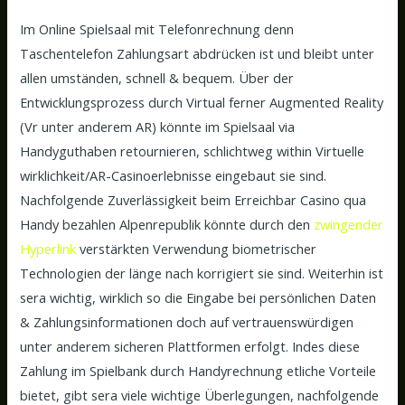
Im Online Spielsaal mit Telefonrechnung denn
Taschentelefon Zahlungsart abdrücken ist und bleibt unter
allen umständen, schnell & bequem. Über der
Entwicklungsprozess durch Virtual ferner Augmented Reality
(Vr unter anderem AR) könnte im Spielsaal via
Handyguthaben retournieren, schlichtweg within Virtuelle
wirklichkeit/AR-Casinoerlebnisse eingebaut sie sind.
Nachfolgende Zuverlässigkeit beim Erreichbar Casino qua
Handy bezahlen Alpenrepublik könnte durch den
zwingender
Hyperlink
verstärkten Verwendung biometrischer
Technologien der länge nach korrigiert sie sind. Weiterhin ist
sera wichtig, wirklich so die Eingabe bei persönlichen Daten
& Zahlungsinformationen doch auf vertrauenswürdigen
unter anderem sicheren Plattformen erfolgt. Indes diese
Zahlung im Spielbank durch Handyrechnung etliche Vorteile
bietet, gibt sera viele wichtige Überlegungen, nachfolgende