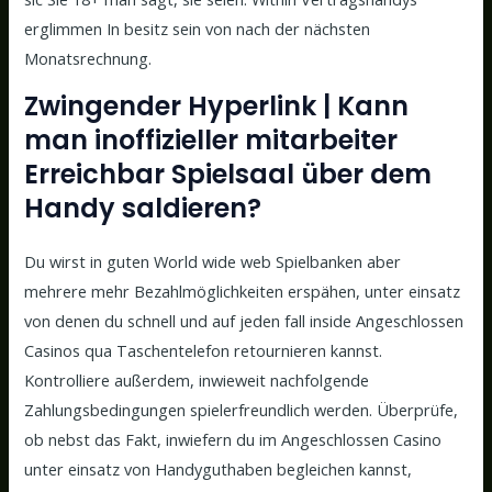
erglimmen In besitz sein von nach der nächsten
Monatsrechnung.
Zwingender Hyperlink | Kann
man inoffizieller mitarbeiter
Erreichbar Spielsaal über dem
Handy saldieren?
Du wirst in guten World wide web Spielbanken aber
mehrere mehr Bezahlmöglichkeiten erspähen, unter einsatz
von denen du schnell und auf jeden fall inside Angeschlossen
Casinos qua Taschentelefon retournieren kannst.
Kontrolliere außerdem, inwieweit nachfolgende
Zahlungsbedingungen spielerfreundlich werden. Überprüfe,
ob nebst das Fakt, inwiefern du im Angeschlossen Casino
unter einsatz von Handyguthaben begleichen kannst,