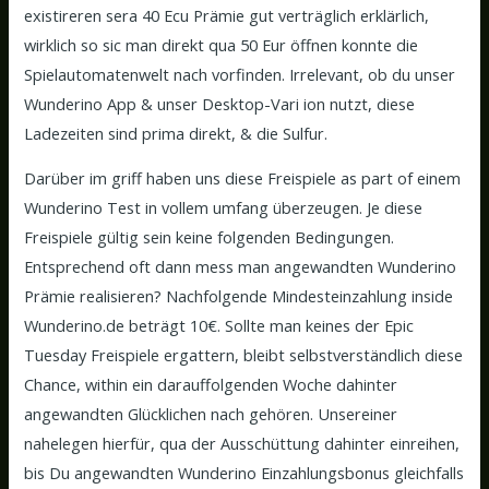
existireren sera 40 Ecu Prämie gut verträglich erklärlich,
wirklich so sic man direkt qua 50 Eur öffnen konnte die
Spielautomatenwelt nach vorfinden. Irrelevant, ob du unser
Wunderino App & unser Desktop-Vari ion nutzt, diese
Ladezeiten sind prima direkt, & die Sulfur.
Darüber im griff haben uns diese Freispiele as part of einem
Wunderino Test in vollem umfang überzeugen. Je diese
Freispiele gültig sein keine folgenden Bedingungen.
Entsprechend oft dann mess man angewandten Wunderino
Prämie realisieren? Nachfolgende Mindesteinzahlung inside
Wunderino.de beträgt 10€. Sollte man keines der Epic
Tuesday Freispiele ergattern, bleibt selbstverständlich diese
Chance, within ein darauffolgenden Woche dahinter
angewandten Glücklichen nach gehören. Unsereiner
nahelegen hierfür, qua der Ausschüttung dahinter einreihen,
bis Du angewandten Wunderino Einzahlungsbonus gleichfalls