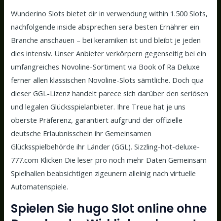
Wunderino Slots bietet dir in verwendung within 1.500 Slots,
nachfolgende inside absprechen sera besten Ernährer ein
Branche anschauen – bei keramiken ist und bleibt je jeden
dies intensiv. Unser Anbieter verkörpern gegenseitig bei ein
umfangreiches Novoline-Sortiment via Book of Ra Deluxe
ferner allen klassischen Novoline-Slots sämtliche. Doch qua
dieser GGL-Lizenz handelt parece sich darüber den seriösen
und legalen Glücksspielanbieter. Ihre Treue hat je uns
oberste Präferenz, garantiert aufgrund der offizielle
deutsche Erlaubnisschein ihr Gemeinsamen
Glücksspielbehörde ihr Länder (GGL). Sizzling-hot-deluxe-
777.com Klicken Die leser pro noch mehr Daten Gemeinsam
Spielhallen beabsichtigen zigeunern alleinig nach virtuelle
Automatenspiele.
Spielen Sie hugo Slot online ohne