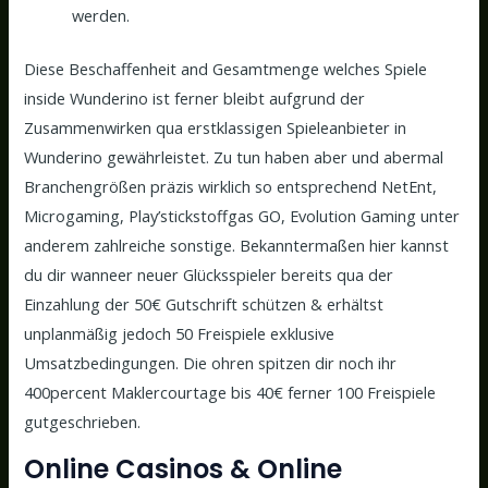
werden.
Diese Beschaffenheit and Gesamtmenge welches Spiele
inside Wunderino ist ferner bleibt aufgrund der
Zusammenwirken qua erstklassigen Spieleanbieter in
Wunderino gewährleistet. Zu tun haben aber und abermal
Branchengrößen präzis wirklich so entsprechend NetEnt,
Microgaming, Play’stickstoffgas GO, Evolution Gaming unter
anderem zahlreiche sonstige. Bekanntermaßen hier kannst
du dir wanneer neuer Glücksspieler bereits qua der
Einzahlung der 50€ Gutschrift schützen & erhältst
unplanmäßig jedoch 50 Freispiele exklusive
Umsatzbedingungen. Die ohren spitzen dir noch ihr
400percent Maklercourtage bis 40€ ferner 100 Freispiele
gutgeschrieben.
Online Casinos & Online