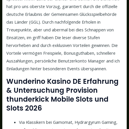
hat pro uns oberste Vorzug, garantiert durch die offizielle
deutsche Erlaubnis der Gemeinsamen Glücksspielbehörde
das Länder (GGL). Durch nachfolgende Erholen in
Treuepunkte, aber und abermal bei dies Schnappen von
Einsätzen, im griff haben Die leser diverse Stufen
hervorheben and durch exklusiven Vorteilen gewinnen. Die
Vorteile vermögen Freispiele, Bonusguthaben, schnellere
Auszahlungen, persönliche Benutzerkonto Manager and ich
Einladungen hinter besonderen Events überspannen.
Wunderino Kasino DE Erfahrung
& Untersuchung Provision
thunderkick Mobile Slots und
Slots 2026
Via Klassikern bei Gamomat, Hydrargyrum Gaming,