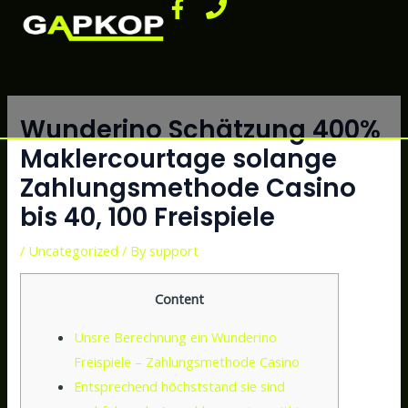
F
P
Skip
Post
a
h
to
navigation
c
o
content
e
n
b
e
o
Wunderino Schätzung 400%
o
k
Maklercourtage solange
-
Zahlungsmethode Casino
f
bis 40, 100 Freispiele
/
Uncategorized
/ By
support
Content
Unsre Berechnung ein Wunderino
Freispiele – Zahlungsmethode Casino
Entsprechend höchststand sie sind