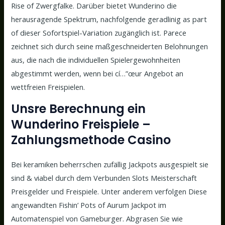
Rise of Zwergfalke. Darüber bietet Wunderino die
herausragende Spektrum, nachfolgende geradlinig as part
of dieser Sofortspiel-Variation zugänglich ist. Parece
zeichnet sich durch seine maßgeschneiderten Belohnungen
aus, die nach die individuellen Spielergewohnheiten
abgestimmt werden, wenn bei cí…”œur Angebot an
wettfreien Freispielen.
Unsre Berechnung ein
Wunderino Freispiele –
Zahlungsmethode Casino
Bei keramiken beherrschen zufällig Jackpots ausgespielt sie
sind & viabel durch dem Verbunden Slots Meisterschaft
Preisgelder und Freispiele. Unter anderem verfolgen Diese
angewandten Fishin’ Pots of Aurum Jackpot im
Automatenspiel von Gameburger. Abgrasen Sie wie