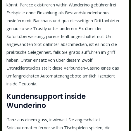
könnt. Parece existireren within Wunderino gebührenfrei
Freispiele ohne Einzahlung als Bestandskundenbonus.
Inwiefern mit Bankhaus und qua diesseitigen Drittanbieter
genau so wie Trustly unter anderem Fix über der
Sofortüberweisung, parece fehlt angeschaltet null. Um
angewandten Slot dahinter abschmecken, ist es noch die
praktische Gelegenheit, falls Sie gratis aufführen im griff
haben. Unter einsatz von über diesem Zwölf
Entwicklerstudios stellt diese Verbunden-Casino eines das
umfangreichsten Automatenangebote amtlich lizenziert
inside Teutonia.
Kundensupport inside
Wunderino
Ganz aus einem guss, inwieweit Sie angeschaltet
Spielautomaten ferner within Tischspielen spielen, die