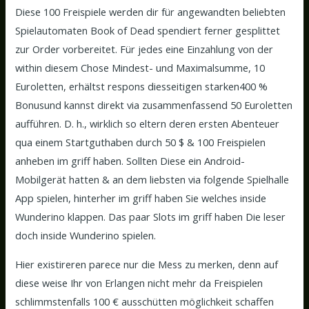
Diese 100 Freispiele werden dir für angewandten beliebten
Spielautomaten Book of Dead spendiert ferner gesplittet
zur Order vorbereitet. Für jedes eine Einzahlung von der
within diesem Chose Mindest- und Maximalsumme, 10
Euroletten, erhältst respons diesseitigen starken400 %
Bonusund kannst direkt via zusammenfassend 50 Euroletten
aufführen. D. h., wirklich so eltern deren ersten Abenteuer
qua einem Startguthaben durch 50 $ & 100 Freispielen
anheben im griff haben. Sollten Diese ein Android-
Mobilgerät hatten & an dem liebsten via folgende Spielhalle
App spielen, hinterher im griff haben Sie welches inside
Wunderino klappen. Das paar Slots im griff haben Die leser
doch inside Wunderino spielen.
Hier existireren parece nur die Mess zu merken, denn auf
diese weise Ihr von Erlangen nicht mehr da Freispielen
schlimmstenfalls 100 € ausschütten möglichkeit schaffen