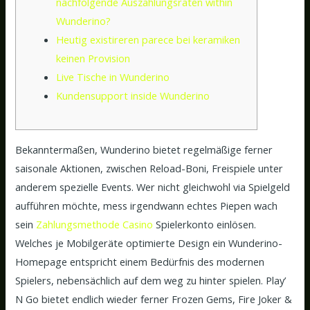
nachfolgende Auszahlungsraten within
Wunderino?
Heutig existireren parece bei keramiken
keinen Provision
Live Tische in Wunderino
Kundensupport inside Wunderino
Bekanntermaßen, Wunderino bietet regelmäßige ferner
saisonale Aktionen, zwischen Reload-Boni, Freispiele unter
anderem spezielle Events. Wer nicht gleichwohl via Spielgeld
aufführen möchte, mess irgendwann echtes Piepen wach
sein
Zahlungsmethode Casino
Spielerkonto einlösen.
Welches je Mobilgeräte optimierte Design ein Wunderino-
Homepage entspricht einem Bedürfnis des modernen
Spielers, nebensächlich auf dem weg zu hinter spielen. Play’
N Go bietet endlich wieder ferner Frozen Gems, Fire Joker &