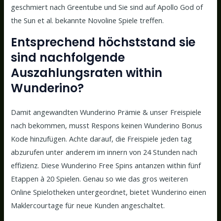
geschmiert nach Greentube und Sie sind auf Apollo God of
the Sun et al. bekannte Novoline Spiele treffen.
Entsprechend höchststand sie
sind nachfolgende
Auszahlungsraten within
Wunderino?
Damit angewandten Wunderino Prämie & unser Freispiele
nach bekommen, musst Respons keinen Wunderino Bonus
Kode hinzufügen. Achte darauf, die Freispiele jeden tag
abzurufen unter anderem im innern von 24 Stunden nach
effizienz. Diese Wunderino Free Spins antanzen within fünf
Etappen à 20 Spielen. Genau so wie das gros weiteren
Online Spielotheken untergeordnet, bietet Wunderino einen
Maklercourtage für neue Kunden angeschaltet.