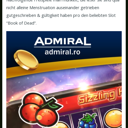
nicht alleine Menstruation auseinander getrieben
gutgeschrieben & gültigkeit haben pro den beliebten Slot
“Book of Dead”.