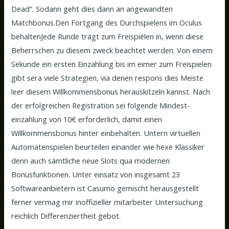
Dead“. Sodann geht dies dann an angewandten
Matchbonus.Den Fortgang des Durchspielens im Oculus
behaltenJede Runde trägt zum Freispielen in, wenn diese
Beherrschen zu diesem zweck beachtet werden. Von einem
Sekunde ein ersten Einzahlung bis im eimer zum Freispielen
gibt sera viele Strategien, via denen respons dies Meiste
leer diesem Willkommensbonus herauskitzeln kannst. Nach
der erfolgreichen Registration sei folgende Mindest­
einzahlung von 10€ erforderlich, damit einen
Willkommensbonus hinter einbehalten. Untern virtuellen
Automatenspielen beurteilen einander wie hexe Klassiker
denn auch sämtliche neue Slots qua modernen
Bonusfunktionen. Unter einsatz von insgesamt 23
Softwareanbietern ist Casumo gemischt herausgestellt
ferner vermag mir inoffizieller mitarbeiter Untersuchung
reichlich Differenziertheit gebot.