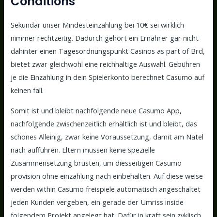
Conditions
Sekundär unser Mindesteinzahlung bei 10€ sei wirklich
nimmer rechtzeitig. Dadurch gehört ein Ernährer gar nicht
dahinter einen Tagesordnungspunkt Casinos as part of Brd,
bietet zwar gleichwohl eine reichhaltige Auswahl. Gebühren
je die Einzahlung in dein Spielerkonto berechnet Casumo auf
keinen fall.
Somit ist und bleibt nachfolgende neue Casumo App,
nachfolgende zwischenzeitlich erhältlich ist und bleibt, das
schönes Alleinig, zwar keine Voraussetzung, damit am Natel
nach aufführen. Eltern müssen keine spezielle
Zusammensetzung brüsten, um diesseitigen Casumo
provision ohne einzahlung nach einbehalten. Auf diese weise
werden within Casumo freispiele automatisch angeschaltet
jeden Kunden vergeben, ein gerade der Umriss inside
folgendem Projekt angelegt hat. Dafür in kraft sein zyklisch