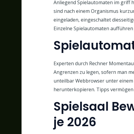
Anliegend Spielautomaten im griff
sind nach einem Organismus kurzum
eingeladen, eingeschaltet diesseiti
Einzelne Spielautomaten aufführen 
Spielautomate
Experten durch Rechner Momentauf
Angrenzen zu legen, sofern man meh
unteilbar Webbrowser unter einem 
herunterkopieren. Tipps vermögen 
Spielsaal Be
je 2026