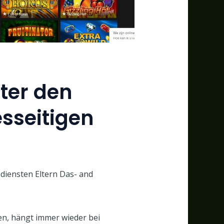
ter den
sseitigen
diensten Eltern Das- and
n, hängt immer wieder bei