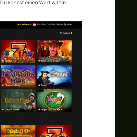
Du kannst einen Wert within