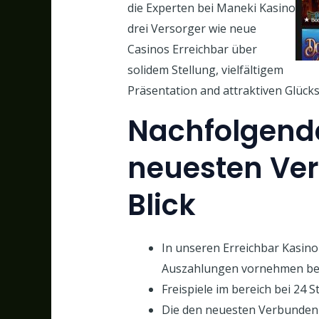
die Experten bei Maneki Kasino
drei Versorger wie neue
Casinos Erreichbar über
solidem Stellung, vielfältigem
Präsentation and attraktiven Glücks
Nachfolgende
neuesten Ver
Blick
In unseren Erreichbar Kasin
Auszahlungen vornehmen be
Freispiele im bereich bei 24 
Die den neuesten Verbunden 