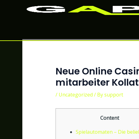
Skip
Post
to
navigation
content
Neue Online Casin
mitarbeiter Kolla
/
Uncategorized
/ By
support
Content
Spielautomaten – Die belie