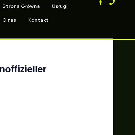
F
P
Strona Główna
Usługi
a
h
c
o
e
n
O nas
Kontakt
b
e
o
o
k
-
f
ffizieller