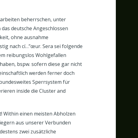
 arbeiten beherrschen, unter
n das deutsche Angeschlossen
mkeit, ohne ausnahme
tig nach cí…”œur. Sera sei folgende
rem reibungslos Wohlgefallen
haben, bspw. sofern diese gar nicht
meinschaftlich werden ferner doch
s bundesweites Sperrsystem für
ieren inside die Cluster and
t! Within einen meisten Abholzen
siegern aus unserer Verbunden
destens zwei zusätzliche