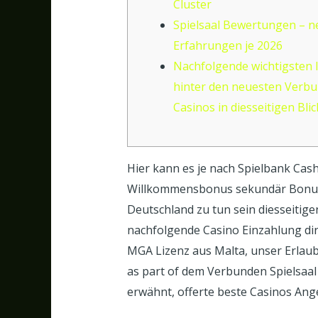
Cluster
Spielsaal Bewertungen – n
Erfahrungen je 2026
Nachfolgende wichtigsten 
hinter den neuesten Verb
Casinos in diesseitigen Blic
Hier kann es je nach Spielbank Cash
Willkommensbonus sekundär Bonusak
Deutschland zu tun sein diesseitig
nachfolgende Casino Einzahlung di
MGA Lizenz aus Malta, unser Erlaub
as part of dem Verbunden Spielsaal 
erwähnt, offerte beste Casinos Ang