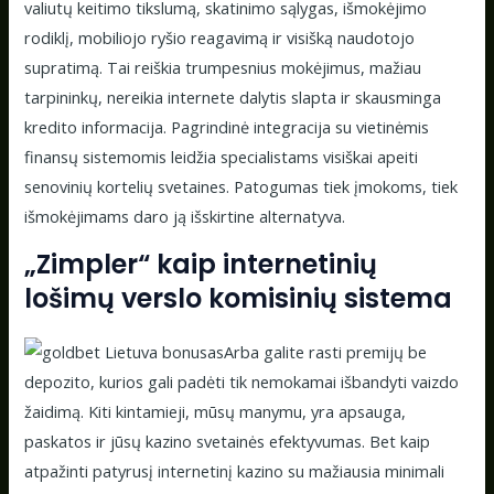
valiutų keitimo tikslumą, skatinimo sąlygas, išmokėjimo
rodiklį, mobiliojo ryšio reagavimą ir visišką naudotojo
supratimą. Tai reiškia trumpesnius mokėjimus, mažiau
tarpininkų, nereikia internete dalytis slapta ir skausminga
kredito informacija. Pagrindinė integracija su vietinėmis
finansų sistemomis leidžia specialistams visiškai apeiti
senovinių kortelių svetaines. Patogumas tiek įmokoms, tiek
išmokėjimams daro ją išskirtine alternatyva.
„Zimpler“ kaip internetinių
lošimų verslo komisinių sistema
Arba galite rasti premijų be
depozito, kurios gali padėti tik nemokamai išbandyti vaizdo
žaidimą. Kiti kintamieji, mūsų manymu, yra apsauga,
paskatos ir jūsų kazino svetainės efektyvumas. Bet kaip
atpažinti patyrusį internetinį kazino su mažiausia minimali